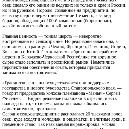
овец сделало его одним из ведущих не только в крае и России,
но и за рубежом. Породы, созданные на предприятии, по
качеству шерсти держат неизменное 1-е место, а за вид
баранов, обладающих 100-й комолостью (безрогостью),
хозяйство имеет собственный патент.
Главная ценность — тонкая шерсть — невероятно
востребована на сельхозрынке. Но реализовывалась она, в
основном, за границу: в Чехию, Францию, Германию, Индию,
Болгарию и Китай. С открытием фабрики по переработке
шерсти в Карачаево-Черкесской Республике тонкорунное
сырье стало заполнять и российский рынок. Наметились
перспективы обеспечения сбыта, которым приходится
заниматься самостоятельно.
«Грандиозные планы осуществляются при поддержке
государства и нового руководства Ставропольского края, —
говорит председатель колхоза-племзавода «Маныч» Сергей
Фисенко. — Видны реальные подвижки в отрасли, и есть
надежда на то, что время, когда мы выкарабкивались
самостоятельно, проходит».
Сегодня сельхозпредприятие располагает 20 тысячами голов
овец, куда входят и молодняк, и овцематки, и элитные ярки, и
племенное стадо. Так называемая выранжировка, мясная