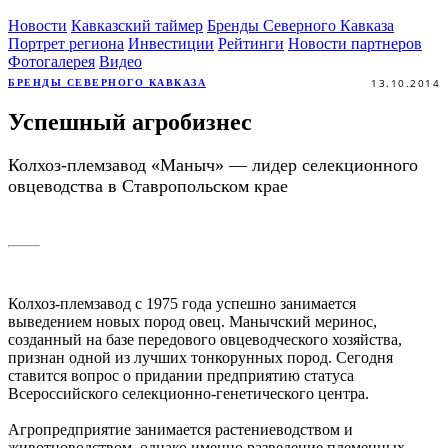
Новости
Кавказский таймер
Бренды Северного Кавказа
Портрет региона
Инвестиции
Рейтинги
Новости партнеров
Фотогалерея
Видео
13.10.2014
БРЕНДЫ СЕВЕРНОГО КАВКАЗА
Успешный агробизнес
Колхоз-племзавод «Маныч» — лидер селекционного
овцеводства в Ставропольском крае
Колхоз-племзавод с 1975 года успешно занимается
выведением новых пород овец. Манычский меринос,
созданный на базе передового овцеводческого хозяйства,
признан одной из лучших тонкорунных пород. Сегодня
ставится вопрос о придании предприятию статуса
Всероссийского селекционно-генетического центра.
Агропредприятие занимается растениеводством и
животноводством, однако именно разведение племенных