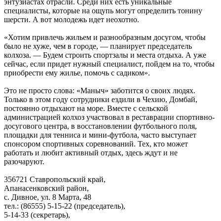
энтузиастах отрасли. Среди них есть уникальные
специалисты, которые на ощупь могут определить тонину
шерсти. А вот молодежь идет неохотно.
«Хотим привлечь жильем и разнообразным досугом, чтобы
было не хуже, чем в городе, — планирует председатель
колхоза. — Будем строить спортзалы и места отдыха. А уже
сейчас, если придет нужный специалист, пойдем на то, чтобы
приобрести ему жилье, помочь с садиком».
Это не просто слова: «Маныч» заботится о своих людях.
Только в этом году сотрудники ездили в Чехию, Домбай,
постоянно отдыхают на море. Вместе с сельской
администрацией колхоз участвовал в реставрации спортивно-
досугового центра, в восстановлении футбольного поля,
площадки для тенниса и мини-футбола, часто выступает
спонсором спортивных соревнований. Тех, кто может
работать и любит активный отдых, здесь ждут и не
разочаруют.
356721 Ставропольский край,
Апанасенковский район,
с. Дивное, ул. 8 Марта, 48
тел.: (86555) 5-15-22 (председатель),
5-14-33 (секретарь),