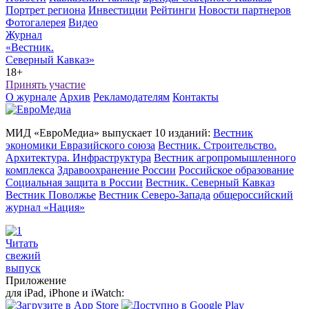
Портрет региона
Инвестиции
Рейтинги
Новости партнеров
Фотогалерея
Видео
Журнал
«Вестник.
Северный Кавказ»
18+
Принять участие
О журнале
Архив
Рекламодателям
Контакты
МИД «ЕвроМедиа» выпускает 10 изданий:
Вестник
экономики Евразийского союза
Вестник. Строительство.
Архитектура. Инфраструктура
Вестник агропромышленного
комплекса
Здравоохранение России
Российское образование
Социальная защита в России
Вестник. Северный Кавказ
Вестник Поволжье
Вестник Северо-Запада
общероссийский
журнал «Нация»
Читать
свежий
выпуск
Приложение
для iPad, iPhone и iWatch: