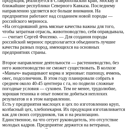
продукция, реализуется в Ставропольский край, Москву и
ближайшие республики Северного Кавказа. Последнему
направлению уделяется все больше внимания. На
предприятии работают над созданием новой породы —
российского мериноса.
«На сегодняшний день мясные качества важны для того,
чтобы затратная отрасль, животноводство, себя оправдывала,
— считает Сергей Фисенко. — Для создания породы
российский меринос предполагается объединить лучшие
качества разных пород, имеющихся на основных
предприятиях страны.
Второе направление деятельности — растениеводство, без
него животноводство не сможет существовать. В колхозе
«Маныч» выращивают корма и зерновые: пшеницу, ячмень,
овес, подсолнечник. В этом году планировали собрать в
среднем около 40-45 центнера с га, но подвели сложные
погодные условия — суховеи. Тем не менее, трудолюбие,
хорошая техника и опыт помогли добиться неплохих
результатов и в этом направлении.
Есть у предприятия маслоцех и цех по изготовлению круп,
колбасный цех, хлебопекарня. Их продукция изготавливается
как для своих сотрудников, так и на реализацию.
Единственное, на что сетует руководитель, это отсутствие
молодых кадров. Предприятие держится на ветеранах,