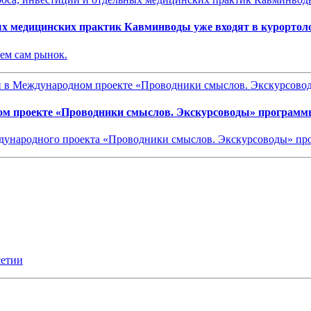
ых медицинских практик Кавминводы уже входят в курортол
чем сам рынок.
ом проекте «Проводники смыслов. Экскурсоводы» программ
еждународного проекта «Проводники смыслов. Экскурсоводы» 
сетии