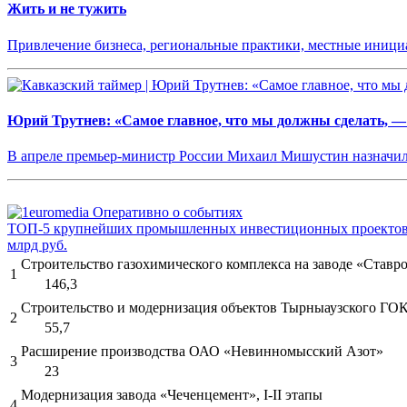
Жить и не тужить
Привлечение бизнеса, региональные практики, местные иниц
Юрий Трутнев: «Самое главное, что мы должны сделать, —
В апреле премьер-министр России Михаил Мишустин назначил
ТОП-5 крупнейших промышленных инвестиционных проектов 
млрд руб.
Строительство газохимического комплекса на заводе «Ставро
1
146,3
Строительство и модернизация объектов Тырныаузского ГО
2
55,7
Расширение производства ОАО «Невинномысский Азот»
3
23
Модернизация завода «Чеченцемент», I-II этапы
4