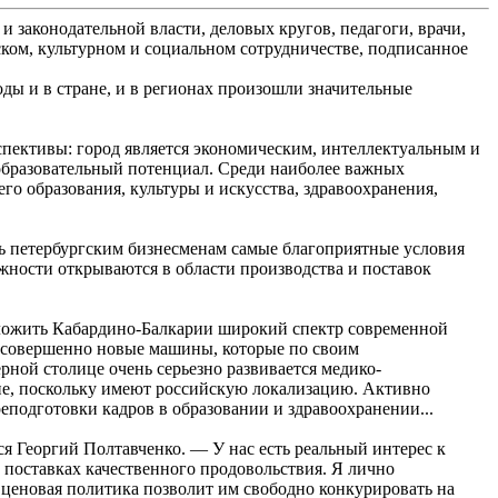
 законодательной власти, деловых кругов, педагоги, врачи,
ском, культурном и социальном сотрудничестве, подписанное
ды и в стране, и в регионах произошли значительные
пективы: город является экономическим, интеллектуальным и
образовательный потенциал. Среди наиболее важных
 образования, культуры и искусства, здравоохранения,
ть петербургским бизнесменам самые благоприятные условия
жности открываются в области производства и поставок
дложить Кабардино-Балкарии широкий спектр современной
т совершенно новые машины, которые по своим
рной столице очень серьезно развивается медико-
не, поскольку имеют российскую локализацию. Активно
еподготовки кадров в образовании и здравоохранении...
я Георгий Полтавченко. — У нас есть реальный интерес к
поставках качественного продовольствия. Я лично
 ценовая политика позволит им свободно конкурировать на