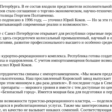
етербурга. В ее состав входили представители исполнительной и
оров стало соглашение о торгово-экономическом, научно-техниче
толицы Георгием Полтавченко.
подписано в 1996 году, — уточнил Юрий Коков. — Но за эти го
учитывающий современные реалии и возможности».
с Санкт-Петербургом открывает для республики серьезные перс
; здесь сосредоточен колоссальный промышленный, научный и 
ми, развитие профессионального высшего и особенно среднего
 курортно-рекреационного комплекса. Республика готова созда
дыха и оздоровления. С учетом импортозамещения большие возмо
ислил Юрий Коков.
 сотрудничества связаны с импортозамещением. «Мы можем пре
сельхозтехника. Наш прославленный Кировский завод выпускае
при этом минимум в два раза дешевле». В последние годы в Севе
е препараты — мирового уровня и вместе с тем доступные по це
«Безопасный город». Имеется мощная база для подготовки и пер
ли возможности туристско-рекреационного кластера, — поделилс
ихся в реабилитационных услугах. Также мы заинтересованы в 
е, их качество не вызывает никаких сомнений. Соответствующая