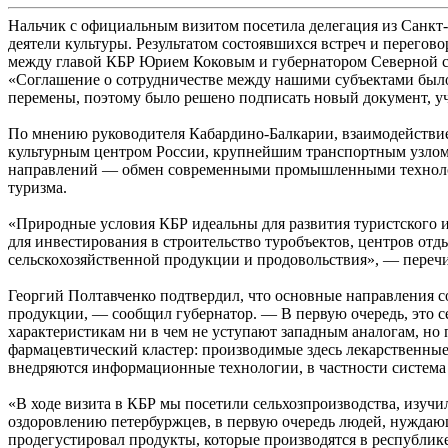
Нальчик с официальным визитом посетила делегация из Санкт-П
деятели культуры. Результатом состоявшихся встреч и перегов
между главой КБР Юрием Коковым и губернатором Северной с
«Соглашение о сотрудничестве между нашими субъектами было 
перемены, поэтому было решено подписать новый документ, 
По мнению руководителя Кабардино-Балкарии, взаимодействие 
культурным центром России, крупнейшим транспортным узлом
направлений — обмен современными промышленными технология
туризма.
«Природные условия КБР идеальны для развития туристского и
для инвестирования в строительство туробъектов, центров от
сельскохозяйственной продукции и продовольствия», — переч
Георгий Полтавченко подтвердил, что основные направления
продукции, — сообщил губернатор. — В первую очередь, это 
характеристикам ни в чем не уступают западным аналогам, но 
фармацевтический кластер: производимые здесь лекарственны
внедряются информационные технологии, в частности система 
«В ходе визита в КБР мы посетили сельхозпроизводства, изучи
оздоровлению петербуржцев, в первую очередь людей, нуждающ
продегустировал продукты, которые производятся в республик