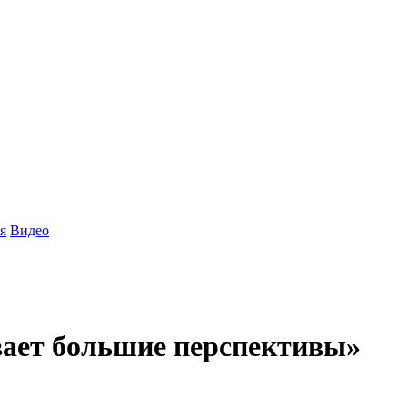
я
Видео
вает большие перспективы»