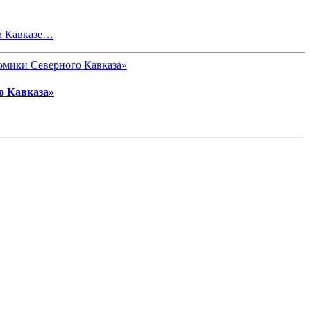
м Кавказе…
о Кавказа»