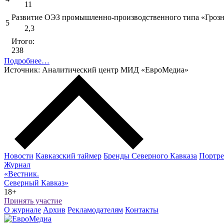
11
Развитие ОЭЗ промышленно-производственного типа «Гроз
5
2,3
Итого:
238
Подробнее…
Источник: Аналитический центр МИД «ЕвроМедиа»
Новости
Кавказский таймер
Бренды Северного Кавказа
Портре
Журнал
«Вестник.
Северный Кавказ»
18+
Принять участие
О журнале
Архив
Рекламодателям
Контакты