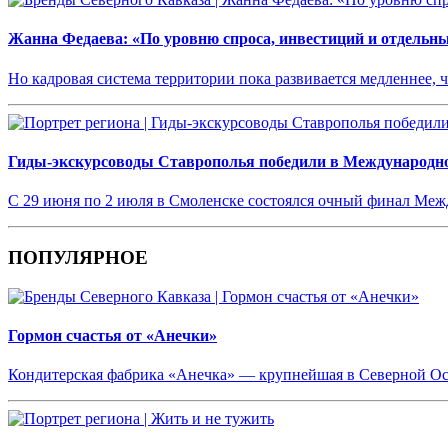
Жанна Федаева: «По уровню спроса, инвестиций и отдельн
Но кадровая система территории пока развивается медленнее, 
Гиды-экскурсоводы Ставрополья победили в Международн
С 29 июня по 2 июля в Смоленске состоялся очный финал М
ПОПУЛЯРНОЕ
Гормон счастья от «Анечки»
Кондитерская фабрика «Анечка» — крупнейшая в Северной О