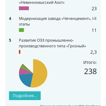
«Невинномысский Азот»
23
4
Модернизация завода «Чеченцемент», I-II
этапы
11
5
Развитие ОЭЗ промышленно-
производственного типа «Грозный»
2,3
Итого:
238
Подробнее…
Источник: Аналитический центр МИД «ЕвроМедиа»