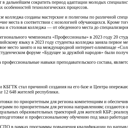
ет в дальнейшем сократить период адаптации молодых специалис
ах особенностей технологических процессов.
азе колледжа созданы мастерские и полигоны по различной спец
ие места в соответствии с нозологией обучающихся. Кроме того
а и столовая колледжа — от обеденного места до специализиро
регионального чемпионата «Профессионалы» в 2023 году 20 студ
ийскому языку в 2023 году студентка колледжа заняла первое 
рвое место занято и на международной интернет-олимпиаде «Сол
 студенческом форуме «Будущее за дружбой народов» были получ
 профессиональные навыки преподавательского состава, являет
 КБГТК стал причиной создания на его базе и Центра опережаю
же 12 648 жителей республики.
товки по приоритетным для региона компетенциям и обеспечивае
рограмм по приоритетным для региона направлениям; создаются
идуальных образовательных траекторий для жителей КБР; реали
подготовке и профессиональному обучению под заказ работода
в СПО в рамках программы повышения квалификации по направл