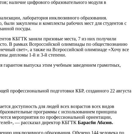
тов; наличие цифрового образовательного модуля в
иализации, лаборатория инклюзивного образования.
, были закуплены и комплекты рабочих мест для студентов с
ванной посуды.
ентов КБГТК заняли призовые места, 7 из них получили
место. В рамках Всероссийской олимпиады по обществознанию
нечный свет», а также на Всероссийской олимпиаде «Хочу все
ены дипломы 1-й и 3-й степени.
ся гарантом выпуска этим учебным заведением грамотных,
щей профессиональной подготовки КБР, созданного 22 августа
тся доступность для людей всех возрастов всех видов
 образовательные программы с использованием принципа
зуются мероприятия по профессиональной ориентации,
телей», — рассказал директор КБГТК
Барасби Абазов.
ению инклюзивного образования. Обучено 144 человека по