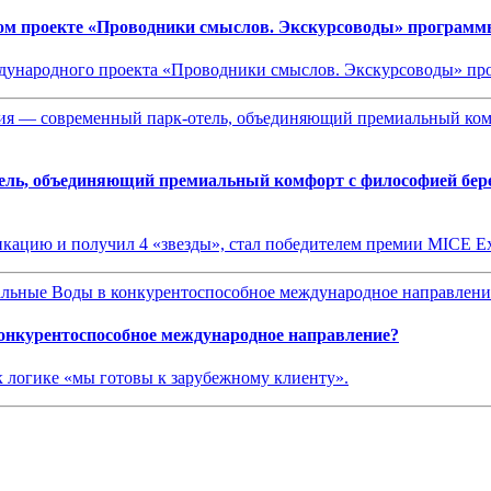
ом проекте «Проводники смыслов. Экскурсоводы» программ
еждународного проекта «Проводники смыслов. Экскурсоводы» 
ль, объединяющий премиальный комфорт с философией береж
кацию и получил 4 «звезды», стал победителем премии MICE E
нкурентоспособное международное направление?
 к логике «мы готовы к зарубежному клиенту».