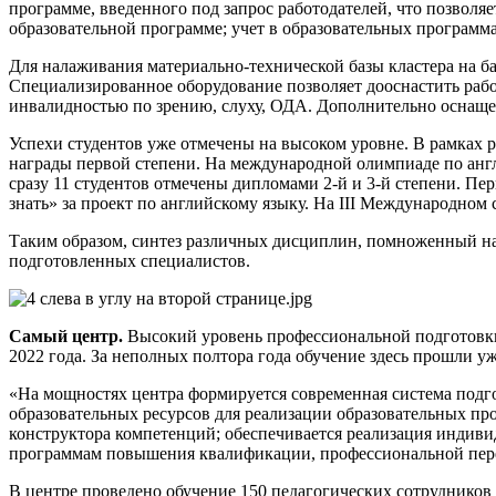
программе, введенного под запрос работодателей, что позволя
образовательной программе; учет в образовательных программ
Для налаживания материально-технической базы кластера на б
Специализированное оборудование позволяет дооснастить рабоч
инвалидностью по зрению, слуху, ОДА. Дополнительно оснащен
Успехи студентов уже отмечены на высоком уровне. В рамках 
награды первой степени. На международной олимпиаде по англ
сразу 11 студентов отмечены дипломами 2-й и 3-й степени. Пе
знать» за проект по английскому языку. На III Международном
Таким образом, синтез различных дисциплин, помноженный на
подготовленных специалистов.
Самый центр.
Высокий уровень профессиональной подготовки
2022 года. За неполных полтора года обучение здесь прошли у
«На мощностях центра формируется современная система подго
образовательных ресурсов для реализации образовательных п
конструктора компетенций; обеспечивается реализация индив
программам повышения квалификации, профессиональной пере
В центре проведено обучение 150 педагогических сотруднико