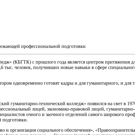
ережающей профессиональной подготовки
дж» (КБГТК) с прошлого года является центром притяжения дл
2,6 тыс. человек, получивших новые навыки в сфере специально
ором одновременно готовят кадры и для гуманитарного, и для т
ий гуманитарно-технический колледж» появился на свет в 1970
ессиональный лицей, экономико-правовой лицей, гуманитарно-
пециалистов очного и заочного отделений самого широкого проф
 подготовки.
во и организация социального обеспечения», «Правоохранительн