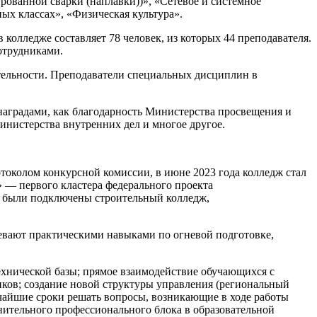
рованной сварки (наплавки))», «Сетевое и системное
х классах», «Физическая культура».
колледже составляет 78 человек, из которых 44 преподавателя.
отрудниками.
ятельности. Преподаватели специальных дисциплин в
 наградами, как благодарность Министерства просвещения и
инистерства внутренних дел и многое другое.
токолом конкурсной комиссии, в июне 2023 года колледж стал
» — первого кластера федерального проекта
е были подключены строительный колледж,
адевают практическими навыками по огневой подготовке,
хнической базы; прямое взаимодействие обучающихся с
иков; создание новой структуры управления (региональный
тчайшие сроки решать вопросы, возникающие в ходе работы
нительного профессионального блока в образовательной