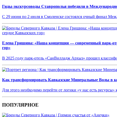
Гиды-экскурсоводы Ставрополья победили в Международн
С 29 июня по 2 июля в Смоленске состоялся очный финал М
Елена Гришина: «Наша концепция — современный парк-оте
гор»
В 2025 году парк-отель «СанВилладж Архыз» прошел классифи
Как трансформировать Кавказские Минеральные Воды в ко
Для этого необходимо перейти от логики «у нас есть ресурсы»
ПОПУЛЯРНОЕ