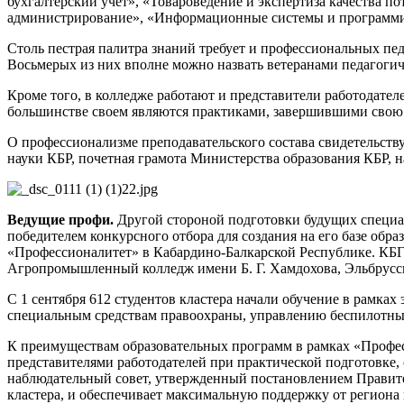
бухгалтерский учет», «Товароведение и экспертиза качества п
администрирование», «Информационные системы и программиро
Столь пестрая палитра знаний требует и профессиональных пед
Восьмерых из них вполне можно назвать ветеранами педагогич
Кроме того, в колледже работают и представители работодате
большинстве своем являются практиками, завершившими свою 
О профессионализме преподавательского состава свидетельств
науки КБР, почетная грамота Министерства образования КБР, 
Ведущие профи.
Другой стороной подготовки будущих специал
победителем конкурсного отбора для создания на его базе обр
«Профессионалитет» в Кабардино-Балкарской Республике. КБГ
Агропромышленный колледж имени Б. Г. Хамдохова, Эльбрусс
С 1 сентября 612 студентов кластера начали обучение в рамка
специальным средствам правоохраны, управлению беспилотн
К преимуществам образовательных программ в рамках «Профес
представителями работодателей при практической подготовке,
наблюдательный совет, утвержденный постановлением Правител
кластера, и обеспечивает максимальную поддержку от региона