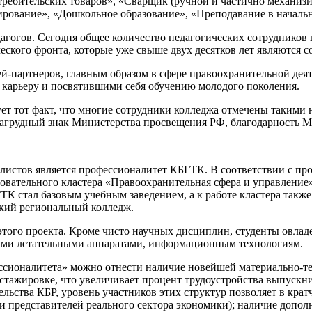
отребительских товаров», «Сварщик (ручной и частично механизи
вание», «Дошкольное образование», «Преподавание в начальны
агогов. Сегодня общее количество педагогических сотрудников в 
еского фронта, которые уже свыше двух десятков лет являются с
лей-партнеров, главным образом в сфере правоохранительной де
карьеру и посвятившими себя обучению молодого поколения.
ует тот факт, что многие сотрудники колледжа отмечены такими
нагрудный знак Министерства просвещения РФ, благодарность М
истов является профессионалитет КБГТК. В соответствии с про
азовательного кластера «Правоохранительная сфера и управление
ТК стал базовым учебным заведением, а к работе кластера такж
кий региональный колледж.
х этого проекта. Кроме чисто научных дисциплин, студенты овл
ыми летательными аппаратами, информационным технологиям.
сионалитета» можно отнести наличие новейшей материально-те
 стажировке, что увеличивает процент трудоустройства выпускн
ьства КБР, уровень участников этих структур позволяет в кра
 и представителей реального сектора экономики); наличие допол