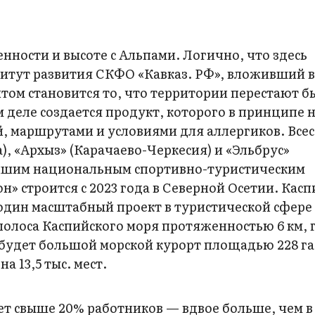
нности и высоте с Альпами. Логично, что здесь
итут развития СКФО «Кавказ. РФ», вложивший в 
том становится то, что территории перестают б
 деле создается продукт, которого в принципе н
й, маршрутами и условиями для аллергиков. Все
), «Архыз» (Карачаево-Черкесия) и «Эльбрус»
учшим национальным спортивно-туристическим
н» строится с 2023 года в Северной Осетии. Кас
один масштабный проект в туристической сфере
полоса Каспийского моря протяженностью 6 км, 
о будет большой морской курорт площадью 228 га
на 13,5 тыс. мест.
ет свыше 20% работников — вдвое больше, чем в