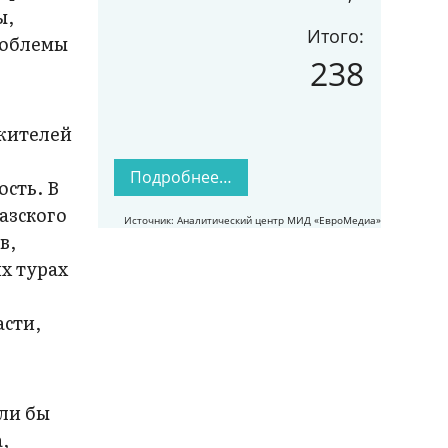
ы,
Итого:
роблемы
238
 жителей
Подробнее…
сть. В
азского
Источник: Аналитический центр МИД «ЕвроМедиа»
в,
их турах
асти,
ли бы
,