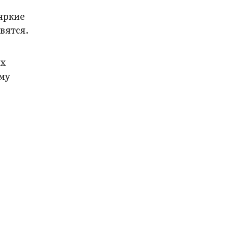
яркие
вятся.
их
му