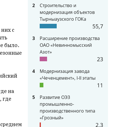
2
Строительство и
модернизация объектов
Тырныаузского ГОКа
55,7
них с
ыть
3
Расширение производства
е было.
ОАО «Невинномысский
сезонные
Азот»
23
4
Модернизация завода
пийский
«Чеченцемент», I-II этапы
11
где на
5
Развитие ОЭЗ
, где
промышленно-
производственного типа
«Грозный»
 среднем
2,3