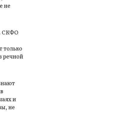
е не
о. СКФО
й
т только
из речной
 знают
 в
чаях и
вы, не