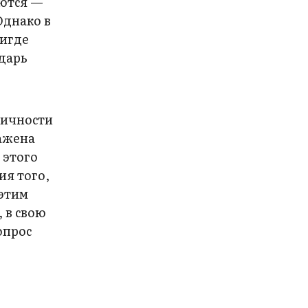
уются —
Однако в
нигде
ндарь
тичности
ажена
 этого
ия того,
 этим
 в свою
опрос