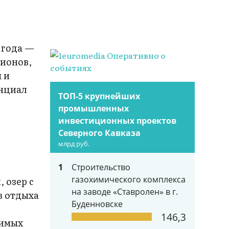
о года —
гионов,
ы и
енциал
ТОП-5 крупнейших
промышленных
инвестиционных проектов
Северного Кавказа
млрд руб.
1
Строительство
газохимического комплекса
 озер с
на заводе «Ставролен» в г.
в отдыха
Буденновске
146,3
димых