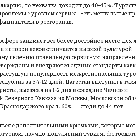
алкарию, то нехватка доходит до 40-45%. Турист
роблемы с уровнем сервиса. Есть ментальные п
фициантами в ресторанах.
турсфере занимает все более достойное место для
 испокон веков отличается высокой культурой
ому явлению правильную сервисную направленно
утверждены и внедряются единые стандарты кавк
т растущую популярность межрегиональных туро
спублик за 5-7-12 дней. Дагестан выступил в так
исты, выезжая на 1-2 дня в соседние Чечню и
 Северного Кавказа из Москвы, Московской обл
 Краснодарского края. 60% — люди до 44 лет.
ться с дополнительными крючками, которые мог
ротуризм, научно-популярный туризм, фотоохота