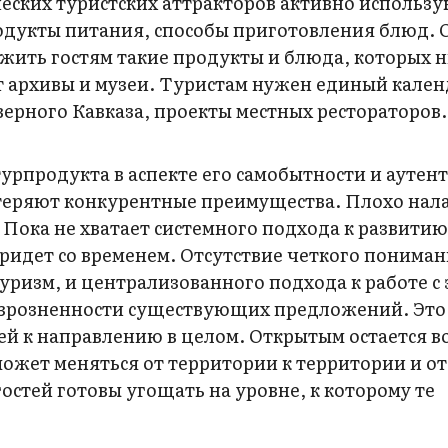
ских туристских аттракторов активно использ
одукты питания, способы приготовления блюд. 
жить гостям такие продукты и блюда, которых 
ут архивы и музеи. Туристам нужен единый кале
верного Кавказа, проекты местных рестораторов.
рпродукта в аспекте его самобытности и аутен
 теряют конкурентные преимущества. Плохо нал
 Пока не хватает системного подхода к развитию
придет со временем. Отсутствие четкого пониман
туризм, и централизованного подхода к работе с
азрозненности существующих предложений. Это,
ей к направлению в целом. Открытым остается в
может меняться от территории к территории и от
гостей готовы угощать на уровне, к которому те