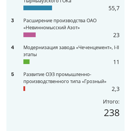
Тырныаузского ГОКа
55,7
Расширение производства ОАО
3
«Невинномысский Азот»
23
Модернизация завода «Чеченцемент», I-II
4
этапы
11
Развитие ОЭЗ промышленно-
5
производственного типа «Грозный»
2,3
Итого:
238