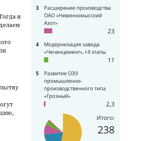
3
Расширение производства
Тогда и
ОАО «Невинномысский
Азот»
 делаем
23
ного
4
Модернизация завода
ли
«Чеченцемент», I-II этапы
11
5
Развитие ОЭЗ
промышленно-
льству
производственного типа
«Грозный»
могут
2,3
ацию,
Итого:
238