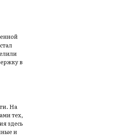
оенной
стал
делили
держку в
ь
ти. На
ами тех,
ия здесь
нные и