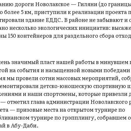
анию дороги Новолакское — Гиляни (до границы
 более 5 км, приступили к реализации проекта 
тировали здание ЕДДС. В районе не забывают и 
вано несколько экологических инициатив: высаж
ны 150 контейнеров для раздельного сбора отход
ень значимый пласт нашей работы в минувшем 
гатой на события и насыщенной новыми победами
емя мы провели сотни массовых мероприятий, со
тремонтировали детско-юношескую спортивную шк
ениями и наши спортсмены, которые привезли 
, — отметил глава администрации Новолакского 
ета — призовые места на открытом турнире по
бликанском турнире по грэпплингу, собравшем о
ай в Абу-Даби.