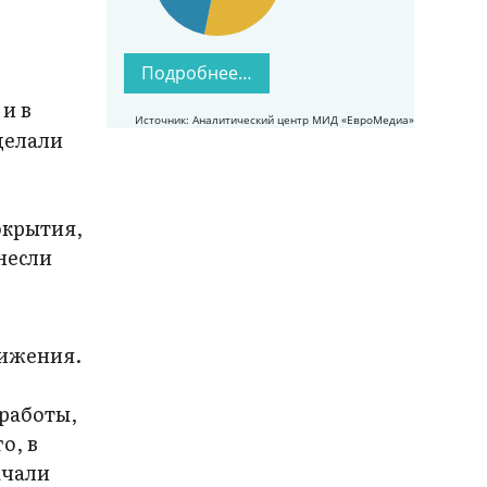
Подробнее…
и в
Источник: Аналитический центр МИД «ЕвроМедиа»
делали
окрытия,
несли
вижения.
 работы,
о, в
ачали