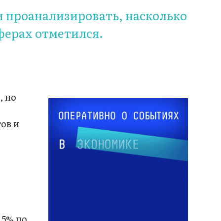
и проанализировать, насколько
ферах отметился.
, но
ов и
,5% по