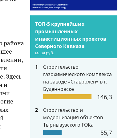
ТОП-5 крупнейших
промышленных
инвестиционных проектов
о района
Северного Кавказа
чшее
млрд руб.
овлении,
1
Строительство
ети
газохимического комплекса
е. Здесь
на заводе «Ставролен» в г.
я и
Буденновске
иями
146,3
ногие
вых
2
Строительство и
ой
модернизация объектов
Тырныаузского ГОКа
м
55,7