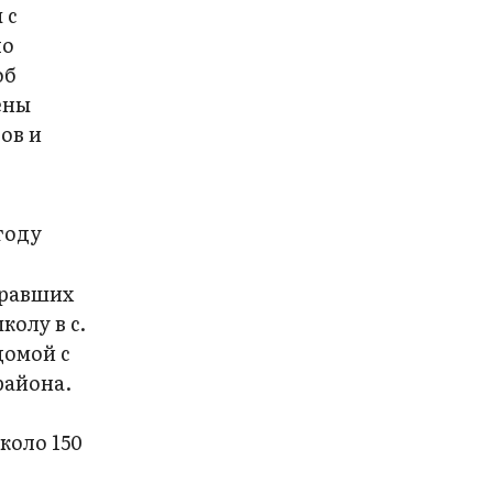
 с
по
об
ены
ов и
году
бравших
олу в с.
домой с
района.
коло 150