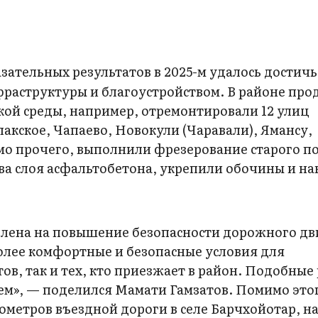
ательных результатов в 2025-м удалось достичь 
фраструктуры и благоустройством. В районе про
ой среды, например, отремонтировали 12 улиц
лакское, Чапаево, Новокули (Чаравали), Ямансу,
имо прочего, выполнили фрезерование старого п
ва слоя асфальтобетона, укрепили обочины и на
влена на повышение безопасности дорожного д
олее комфортные и бе­зопасные условия для
в, так и тех, кто приезжает в район. Подобные
ем», — поделился Мамати Гамзатов. Помимо этог
ометров въездной дороги в селе Барчхойотар, н