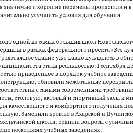
мя значимые и хорошие перемены произошли и в
значительно улучшить условия для обучения
монт одной из самых больших школ Новолакског
ершили в рамках федерального проекта «Все лу
Трех­этажное здание уже давно нуждалось в обн
ниципалитета стали реальностью: 1 сентября д
остью приведенное в порядок учебное заведени
 конструкцию, обновили межэтажные перекрыти
в соответствии с самыми современными требован
неты, столовую, актовый и спортивный залы и м
для качественного и комфортного получения но
ельную. Заменили кровлю в Ахарской и Дучинск
ехельтинской школы, решили вопросы с уличны
еще нескольких учебных заведениях.