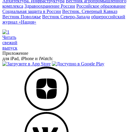
Архитектура. Инфраструктура
Вестник агропромышленного
комплекса
Здравоохранение России
Российское образование
Социальная защита в России
Вестник. Северный Кавказ
Вестник Поволжье
Вестник Северо-Запада
общероссийский
журнал «Нация»
Читать
свежий
выпуск
Приложение
для iPad, iPhone и iWatch: