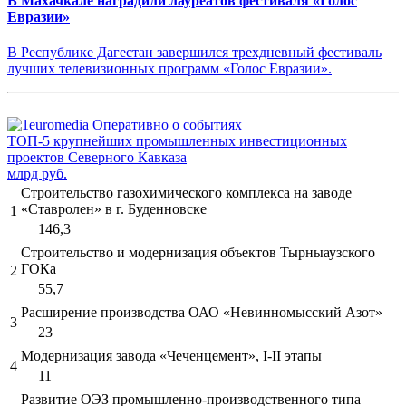
В Махачкале наградили лауреатов фестиваля «Голос
Евразии»
В Республике Дагестан завершился трехдневный фестиваль
лучших телевизионных программ «Голос Евразии».
ТОП-5 крупнейших промышленных инвестиционных
проектов Северного Кавказа
млрд руб.
Строительство газохимического комплекса на заводе
«Ставролен» в г. Буденновске
1
146,3
Строительство и модернизация объектов Тырныаузского
ГОКа
2
55,7
Расширение производства ОАО «Невинномысский Азот»
3
23
Модернизация завода «Чеченцемент», I-II этапы
4
11
Развитие ОЭЗ промышленно-производственного типа