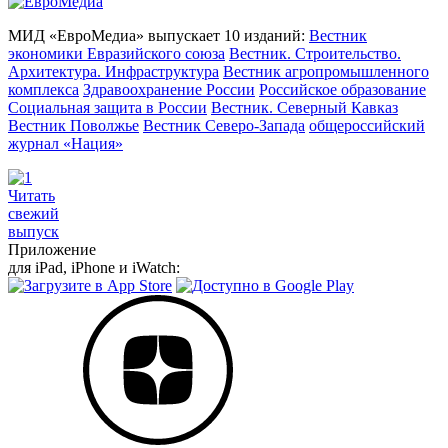
МИД «ЕвроМедиа» выпускает 10 изданий:
Вестник
экономики Евразийского союза
Вестник. Строительство.
Архитектура. Инфраструктура
Вестник агропромышленного
комплекса
Здравоохранение России
Российское образование
Социальная защита в России
Вестник. Северный Кавказ
Вестник Поволжье
Вестник Северо-Запада
общероссийский
журнал «Нация»
Читать
свежий
выпуск
Приложение
для iPad, iPhone и iWatch: