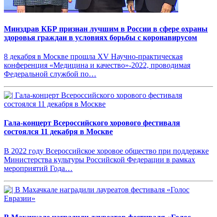
Минздрав КБР признан лучшим в России в сфере охраны
здоровья граждан в условиях борьбы с коронавирусом
8 декабря в Москве прошла XV Научно-практическая
конференция «Медицина и качество»-2022, проводимая
Федеральной службой по…
Гала-концерт Всероссийского хорового фестиваля
состоялся 11 декабря в Москве
В 2022 году Всероссийское хоровое общество при поддержке
Министерства культуры Российской Федерации в рамках
мероприятий Года…