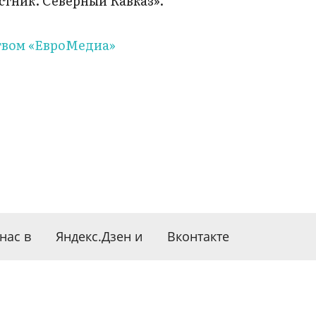
стник. Северный Кавказ».
вом «ЕвроМедиа»
нас в
Яндекс.Дзен
и
Вконтакте