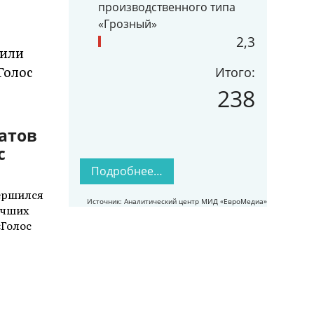
производственного типа
«Грозный»
2,3
Итого:
238
атов
с
Подробнее…
вершился
Источник: Аналитический центр МИД «ЕвроМедиа»
учших
«Голос