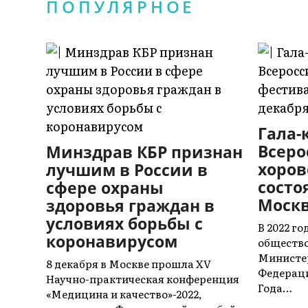
ПОПУЛЯРНОЕ
Гала-
Всеро
Минздрав КБР признан
хоров
лучшим в России в
состо
сфере охраны
Моск
здоровья граждан в
условиях борьбы с
В 2022 г
коронавирусом
общество
Министер
8 декабря в Москве прошла XV
Федераци
Научно-практическая конференция
Года…
«Медицина и качество»-2022,