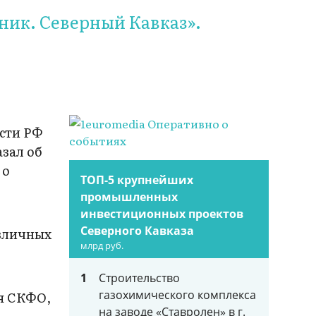
ник. Северный Кавказ».
асти РФ
азал об
 о
ТОП-5 крупнейших
промышленных
инвестиционных проектов
Северного Кавказа
азличных
млрд руб.
1
Строительство
газохимического комплекса
ия СКФО,
на заводе «Ставролен» в г.