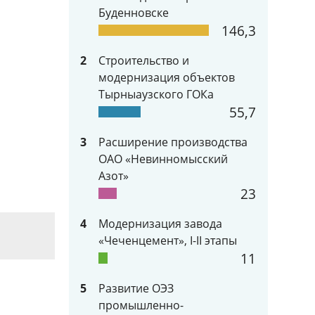
Буденновске
146,3
2
Строительство и
модернизация объектов
Тырныаузского ГОКа
55,7
3
Расширение производства
ОАО «Невинномысский
Азот»
23
4
Модернизация завода
«Чеченцемент», I-II этапы
11
5
Развитие ОЭЗ
промышленно-