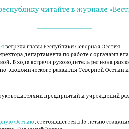
республику читайте в журнале «Вест
ая
встреча главы Республики Северная Осетия-
иректора департамента по работе с органами вл
й. В ходе встречи руководитель региона расск
льно-экономического развития Северной Осетии и
с руководителями предприятий и учреждений р
рную Осетию
, состоявшегося к 15-летию создан