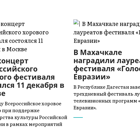
В Махачкале
наградили лауре
концерт
фестиваля «Голо
ссийского
Евразии»
ого фестиваля
ялся 11 декабря в
В Республике Дагестан за
ве
трехдневный фестиваль л
телевизионных программ 
оду Всероссийское хоровое
Евразии».
 при поддержке
ства культуры Российской
и в рамках мероприятий