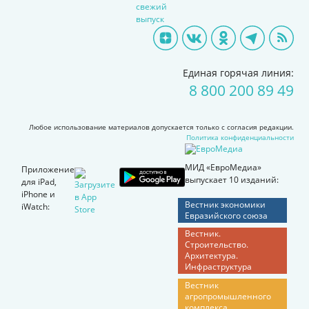
свежий
выпуск
Единая горячая линия:
8 800 200 89 49
Любое использование материалов допускается только с согласия редакции.
Политика конфиденциальности
МИД «ЕвроМедиа»
Приложение
выпускает 10 изданий:
для iPad,
iPhone и
Вестник экономики
iWatch:
Евразийского союза
Вестник.
Строительство.
Архитектура.
Инфраструктура
Вестник
агропромышленного
комплекса