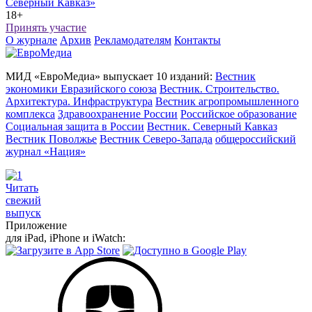
Северный Кавказ»
18+
Принять участие
О журнале
Архив
Рекламодателям
Контакты
МИД «ЕвроМедиа» выпускает 10 изданий:
Вестник
экономики Евразийского союза
Вестник. Строительство.
Архитектура. Инфраструктура
Вестник агропромышленного
комплекса
Здравоохранение России
Российское образование
Социальная защита в России
Вестник. Северный Кавказ
Вестник Поволжье
Вестник Северо-Запада
общероссийский
журнал «Нация»
Читать
свежий
выпуск
Приложение
для iPad, iPhone и iWatch: