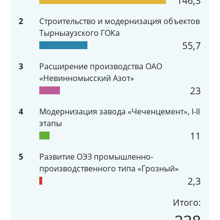
146,3
2
Строительство и модернизация объектов
Тырныаузского ГОКа
55,7
3
Расширение производства ОАО
«Невинномысский Азот»
23
4
Модернизация завода «Чеченцемент», I-II
этапы
11
5
Развитие ОЭЗ промышленно-
производственного типа «Грозный»
2,3
Итого: