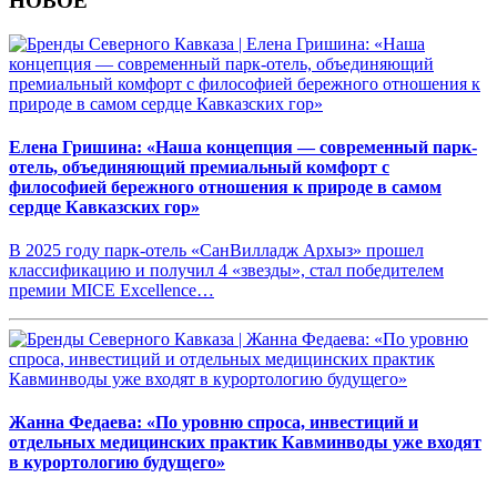
НОВОЕ
Елена Гришина: «Наша концепция — современный парк-
отель, объединяющий премиальный комфорт с
философией бережного отношения к природе в самом
сердце Кавказских гор»
В 2025 году парк-отель «СанВилладж Архыз» прошел
классификацию и получил 4 «звезды», стал победителем
премии MICE Excellence…
Жанна Федаева: «По уровню спроса, инвестиций и
отдельных медицинских практик Кавминводы уже входят
в курортологию будущего»