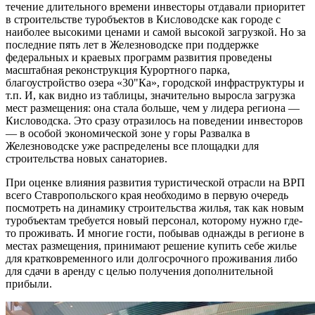
течение длительного времени инвесторы отдавали приоритет
в строительстве туробъектов в Кисловодске как городе с
наиболее высокими ценами и самой высокой загрузкой. Но за
последние пять лет в Железноводске при поддержке
федеральных и краевых программ развития проведены
масштабная реконструкция Курортного парка,
благоустройство озера «30"Ка», городской инфраструктуры и
т.п. И, как видно из таблицы, значительно выросла загрузка
мест размещения: она стала больше, чем у лидера региона —
Кисловодска. Это сразу отразилось на поведении инвесторов
— в особой экономической зоне у горы Развалка в
Железноводске уже распределены все площадки для
строительства новых санаториев.
При оценке влияния развития туристической отрасли на ВРП
всего Ставропольского края необходимо в первую очередь
посмотреть на динамику строительства жилья, так как новым
туробъектам требуется новый персонал, которому нужно где-
то проживать. И многие гости, побывав однажды в регионе в
местах размещения, принимают решение купить себе жилье
для кратковременного или долгосрочного проживания либо
для сдачи в аренду с целью получения дополнительной
прибыли.