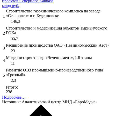
проектов Северного Кавказа
млрд руб.
Строительство газохимического комплекса на заводе
«Ставролен» в г. Буденновске
1
146,3
Строительство и модернизация объектов Тырныаузского
ГОКа
2
55,7
Расширение производства ОАО «Невинномысский Азот»
3
23
Модернизация завода «Чеченцемент», I-II этапы
4
11
Развитие ОЭЗ промышленно-производственного типа
«Грозный»
5
2,3
Итого:
238
Подробнее…
Источник: Аналитический центр МИД «ЕвроМедиа»