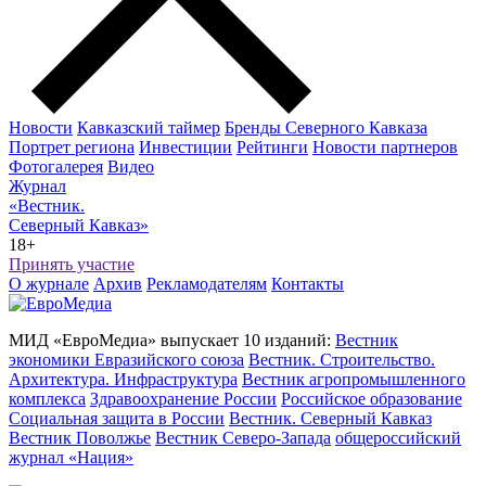
Новости
Кавказский таймер
Бренды Северного Кавказа
Портрет региона
Инвестиции
Рейтинги
Новости партнеров
Фотогалерея
Видео
Журнал
«Вестник.
Северный Кавказ»
18+
Принять участие
О журнале
Архив
Рекламодателям
Контакты
МИД «ЕвроМедиа» выпускает 10 изданий:
Вестник
экономики Евразийского союза
Вестник. Строительство.
Архитектура. Инфраструктура
Вестник агропромышленного
комплекса
Здравоохранение России
Российское образование
Социальная защита в России
Вестник. Северный Кавказ
Вестник Поволжье
Вестник Северо-Запада
общероссийский
журнал «Нация»