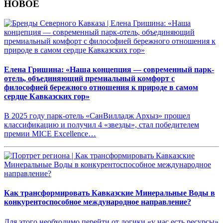
НОВОЕ
Елена Гришина: «Наша концепция — современный парк-
отель, объединяющий премиальный комфорт с
философией бережного отношения к природе в самом
сердце Кавказских гор»
В 2025 году парк-отель «СанВилладж Архыз» прошел
классификацию и получил 4 «звезды», стал победителем
премии MICE Excellence…
Как трансформировать Кавказские Минеральные Воды в
конкурентоспособное международное направление?
Для этого необходимо перейти от логики «у нас есть ресурсы»