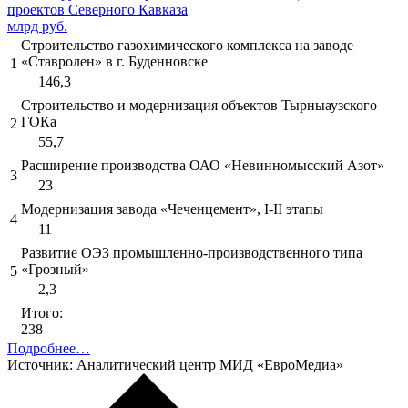
проектов Северного Кавказа
млрд руб.
Строительство газохимического комплекса на заводе
«Ставролен» в г. Буденновске
1
146,3
Строительство и модернизация объектов Тырныаузского
ГОКа
2
55,7
Расширение производства ОАО «Невинномысский Азот»
3
23
Модернизация завода «Чеченцемент», I-II этапы
4
11
Развитие ОЭЗ промышленно-производственного типа
«Грозный»
5
2,3
Итого:
238
Подробнее…
Источник: Аналитический центр МИД «ЕвроМедиа»