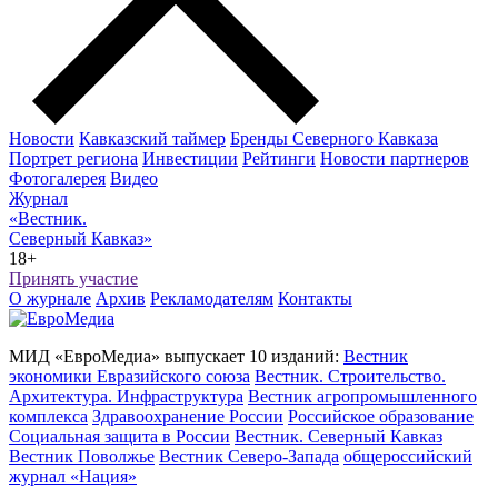
Новости
Кавказский таймер
Бренды Северного Кавказа
Портрет региона
Инвестиции
Рейтинги
Новости партнеров
Фотогалерея
Видео
Журнал
«Вестник.
Северный Кавказ»
18+
Принять участие
О журнале
Архив
Рекламодателям
Контакты
МИД «ЕвроМедиа» выпускает 10 изданий:
Вестник
экономики Евразийского союза
Вестник. Строительство.
Архитектура. Инфраструктура
Вестник агропромышленного
комплекса
Здравоохранение России
Российское образование
Социальная защита в России
Вестник. Северный Кавказ
Вестник Поволжье
Вестник Северо-Запада
общероссийский
журнал «Нация»