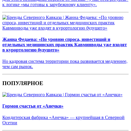
к логике «мы готовы к зарубежному клиенту».
Жанна Федаева: «По уровню спроса, инвестиций и
отдельных медицинских практик Кавминводы уже входят
в курортологию будущего»
Но кадровая система территории пока развивается медленнее,
чем сам рынок.
ПОПУЛЯРНОЕ
Гормон счастья от «Анечки»
Кондитерская фабрика «Анечка» — крупнейшая в Северной
Осетии