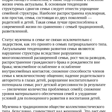
жизни очень актуальны. К основным тенденциям
структурных сдвигов семьи следует отнести упрощение
семейной структуры. Наиболее распространена нуклеарная,
или простая, семья, состоящая из двух поколений —
родителей и детей. Такая семья лучше приспособлена к
современной жизни по сравнению с семьей традиционной,
разветвленной.
Статус мужчины в семье не связан исключительно с
лидерством, как это принято в семьях патриархального типа.
Актуальными тенденциями развития семьи являются:
нарушение структуры вследствие разрушения
многопоколенной расширенной семьи, рост числа разводов,
распространение гражданского брака и рождаемости вне
брака; межсемейное ослабление и ослабление
внутрисемейных контактов; снижение способности членов
семьи к межличностному общению; падение родительского
авторитета в глазах детей, разрушение воспитательного
потенциала семьи; рост детской агрессивности (в результате
— увеличение количества проблемных семей); снижение
уровня материального обеспечения семей и ухудшение
условий для полноценного развития и воспитания детей.
Мужчина в традиционном обществе коллективистического
типа, безусловно, главенствует над женщиной. Это дает ему