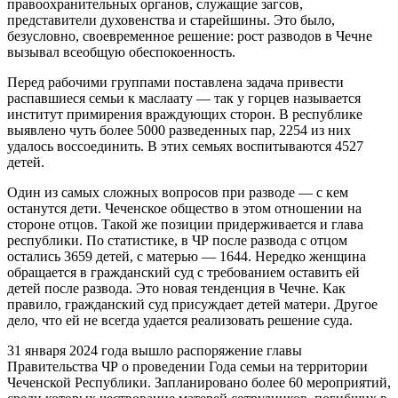
правоохранительных органов, служащие загсов,
представители духовенства и старейшины. Это было,
безусловно, своевременное решение: рост разводов в Чечне
вызывал всеобщую обеспокоенность.
Перед рабочими группами поставлена задача привести
распавшиеся семьи к маслаату — так у горцев называется
институт примирения враждующих сторон. В республике
выявлено чуть более 5000 разведенных пар, 2254 из них
удалось воссоединить. В этих семьях воспитываются 4527
детей.
Один из самых сложных вопросов при разводе — с кем
останутся дети. Чеченское общество в этом отношении на
стороне отцов. Такой же позиции придерживается и глава
республики. По статистике, в ЧР после развода с отцом
остались 3659 детей, с матерью — 1644. Нередко женщина
обращается в гражданский суд с требованием оставить ей
детей после развода. Это новая тенденция в Чечне. Как
правило, гражданский суд присуждает детей матери. Другое
дело, что ей не всегда удается реализовать решение суда.
31 января 2024 года вышло распоряжение главы
Правительства ЧР о проведении Года семьи на территории
Чеченской Республики. Запланировано более 60 мероприятий,