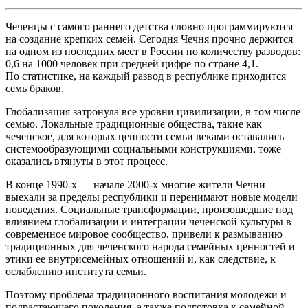
Чеченцы с самого раннего детства словно программируются
на создание крепких семей. Сегодня Чечня прочно держится
на одном из последних мест в России по количеству разводов:
0,6 на 1000 человек при средней цифре по стране 4,1.
По статистике, на каждый развод в республике приходится
семь браков.
Глобализация затронула все уровни цивилизации, в том числе
семью. Локальные традиционные общества, такие как
чеченское, для которых ценности семьи веками оставались
системообразующими социальными конструкциями, тоже
оказались втянуты в этот процесс.
В конце 1990-х — начале 2000-х многие жители Чечни
выехали за пределы республики и перенимают новые модели
поведения. Социальные трансформации, произошедшие под
влиянием глобализации и интеграции чеченской культуры в
современное мировое сообщество, привели к размыванию
традиционных для чеченского народа семейных ценностей и
этики ее внутрисемейных отношений и, как следствие, к
ослаблению института семьи.
Поэтому проблема традиционного воспитания молодежи и
подрастающего поколения, а также подготовка к семейной