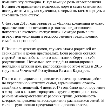
изменить эту ситуацию. И тут важную роль играет религия.
Во многом применение исламских норм в семье становится
инструментом в руках мужчины, который пытается вернуть и
сохранить свой статус.
С февраля 2013 года реализуется «Единая концепция духовно-
нравственного воспитания и развития подрастающего
поколения Чеченской Республики». Важную роль в ней
играют популяризация и распространение традиционных
семейных ценностей.
В Чечне нет детских домов, случаев отказа родителей от
своих детей и домов престарелых. Если ребенок остался
сиротой, то все заботы по его воспитанию берут на себя
родственники. Несколько лет назад был ликвидирован
последний детский дом, распоряжение об этом отдал в 2015
году глава Чеченской Республики
Рамзан Кадыров.
По его же инициативе проводится целенаправленная работа
по укреплению института семьи, гармонизации брачно-
семейных отношений. 4 июля 2017 года было дано поручение
о создании в каждом городском округе и муниципальном
районе межведомственных рабочих групп, деятельность
которых направлена на воссоединение распавшихся семей. В
состав групп вошли представители органов власти,