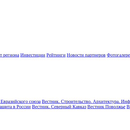
т региона
Инвестиции
Рейтинги
Новости партнеров
Фотогалере
 Евразийского союза
Вестник. Строительство. Архитектура. Инф
ащита в России
Вестник. Северный Кавказ
Вестник Поволжье
В