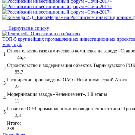
← Вернуться к списку
ТОП-5 крупнейших промышленных инвестиционных проектов 
млрд руб.
Строительство газохимического комплекса на заводе «Ставро
1
146,3
Строительство и модернизация объектов Тырныаузского ГО
2
55,7
Расширение производства ОАО «Невинномысский Азот»
3
23
Модернизация завода «Чеченцемент», I-II этапы
4
11
Развитие ОЭЗ промышленно-производственного типа «Гроз
5
2,3
Итого:
238
Подробнее…