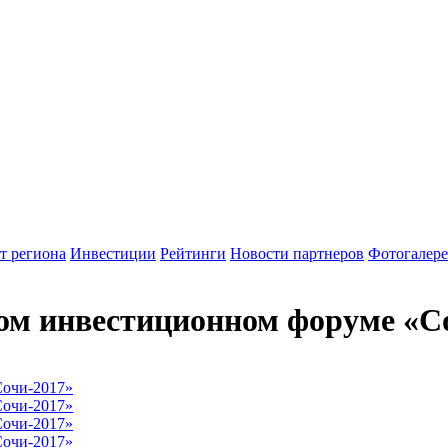
т региона
Инвестиции
Рейтинги
Новости партнеров
Фотогалере
ом инвестиционном форуме «С