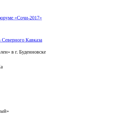
Северного Кавказа
лен» в г. Буденновске
Ка
ный»