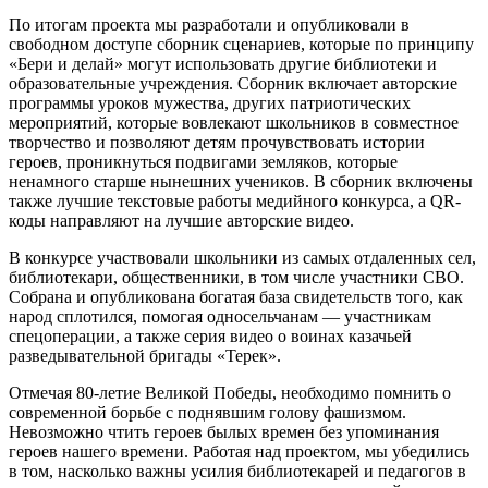
По итогам проекта мы разработали и опубликовали в
свободном доступе сборник сценариев, которые по принципу
«Бери и делай» могут использовать другие библиотеки и
образовательные учреждения. Сборник включает авторские
программы уроков мужества, других патриотических
мероприятий, которые вовлекают школьников в совместное
творчество и позволяют детям прочувствовать истории
героев, проникнуться подвигами земляков, которые
ненамного старше нынешних учеников. В сборник включены
также лучшие текстовые работы медийного конкурса, а QR-
коды направляют на лучшие авторские видео.
В конкурсе участвовали школьники из самых отдаленных сел,
библиотекари, общественники, в том числе участники СВО.
Собрана и опубликована богатая база свидетельств того, как
народ сплотился, помогая односельчанам — участникам
спецоперации, а также серия видео о воинах казачьей
разведывательной бригады «Терек».
Отмечая 80-летие Великой Победы, необходимо помнить о
современной борьбе с поднявшим голову фашизмом.
Невозможно чтить героев былых времен без упоминания
героев нашего времени.
Работая над проектом, мы убедились
в том, насколько важны усилия библиотекарей и педагогов в