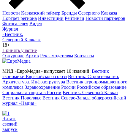
Новости
Кавказский таймер
Бренды Северного Кавказа
Портрет региона
Инвестиции
Рейтинги
Новости партнеров
Фотогалерея
Видео
Журнал
«Вестник.
Северный Кавказ»
18+
Принять участие
О журнале
Архив
Рекламодателям
Контакты
МИД «ЕвроМедиа» выпускает 10 изданий:
Вестник
экономики Евразийского союза
Вестник. Строительство.
Архитектура. Инфраструктура
Вестник агропромышленного
комплекса
Здравоохранение России
Российское образование
Социальная защита в России
Вестник. Северный Кавказ
Вестник Поволжье
Вестник Северо-Запада
общероссийский
журнал «Нация»
Читать
свежий
выпуск