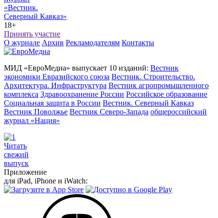
«Вестник.
Северный Кавказ»
18+
Принять участие
О журнале
Архив
Рекламодателям
Контакты
МИД «ЕвроМедиа» выпускает 10 изданий:
Вестник
экономики Евразийского союза
Вестник. Строительство.
Архитектура. Инфраструктура
Вестник агропромышленного
комплекса
Здравоохранение России
Российское образование
Социальная защита в России
Вестник. Северный Кавказ
Вестник Поволжье
Вестник Северо-Запада
общероссийский
журнал «Нация»
Читать
свежий
выпуск
Приложение
для iPad, iPhone и iWatch: