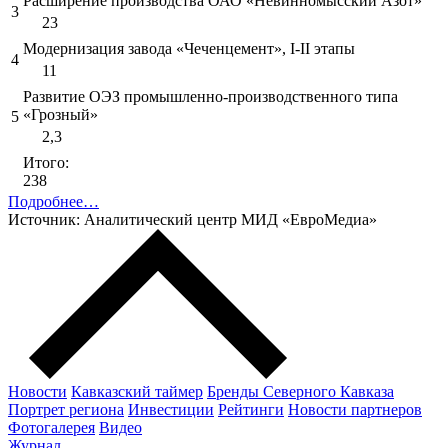
Расширение производства ОАО «Невинномысский Азот»
3
23
Модернизация завода «Чеченцемент», I-II этапы
4
11
Развитие ОЭЗ промышленно-производственного типа
«Грозный»
5
2,3
Итого:
238
Подробнее…
Источник: Аналитический центр МИД «ЕвроМедиа»
Новости
Кавказский таймер
Бренды Северного Кавказа
Портрет региона
Инвестиции
Рейтинги
Новости партнеров
Фотогалерея
Видео
Журнал