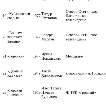
Северо-Осетинское и
«Кубачинская
Тимур
19
1977
Дагестанское
свадьба»
Султанов
телевидение
«Во всем
Роберт
Северо-Осетинское
20
виновата
1977
Меркун
телевидение
Залина»
Ирина
21
«Горянка»
1977
Мосфильм
Поплавская
«Дюма на
Хасан
22
1979
киностудия им. Горьког
Кавказе»
Хажкасимов
Илес Татаев,
«Горская
23
1979
Измаил
ЧГТРК «Грозный»
новелла»
Бурнацев