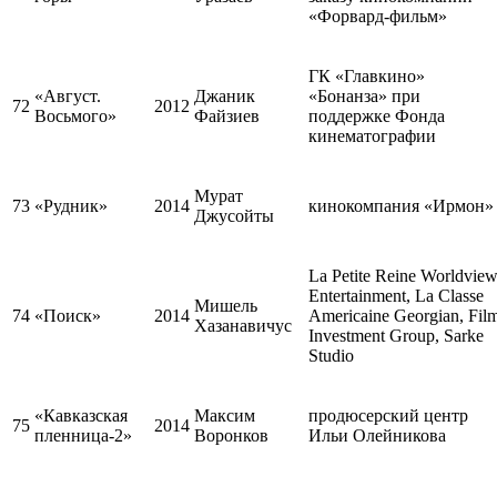
«Форвард-фильм»
ГК «Главкино»
«Август.
Джаник
«Бонанза» при
72
2012
Восьмого»
Файзиев
поддержке Фонда
кинематографии
Мурат
73
«Рудник»
2014
кинокомпания «Ирмон»
Джусойты
La Petite Reine Worldvie
Entertainment, La Classe
Мишель
74
«Поиск»
2014
Americaine Georgian, Fil
Хазанавичус
Investment Group, Sarke
Studio
«Кавказская
Максим
продюсерский центр
75
2014
пленница-2»
Воронков
Ильи Олейникова