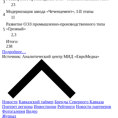
3
23
Модернизация завода «Чеченцемент», I-II этапы
4
11
Развитие ОЭЗ промышленно-производственного типа
«Грозный»
5
2,3
Итого:
238
Подробнее…
Источник: Аналитический центр МИД «ЕвроМедиа»
Новости
Кавказский таймер
Бренды Северного Кавказа
Портрет региона
Инвестиции
Рейтинги
Новости партнеров
Фотогалерея
Видео
Журнал