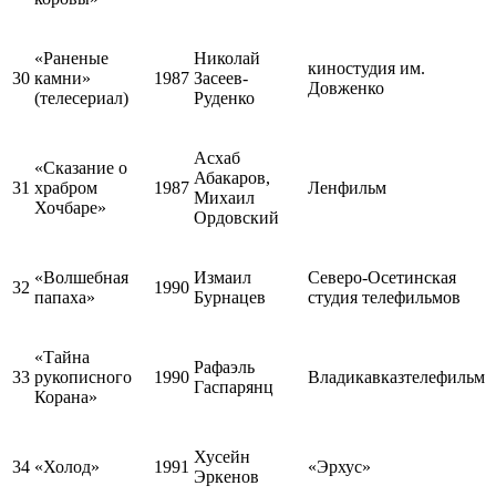
«Раненые
Николай
киностудия им.
30
камни»
1987
Засеев-
Довженко
(телесериал)
Руденко
Асхаб
«Сказание о
Абакаров,
31
храбром
1987
Ленфильм
Михаил
Хочбаре»
Ордовский
«Волшебная
Измаил
Северо-Осетинская
32
1990
папаха»
Бурнацев
студия телефильмов
«Тайна
Рафаэль
33
рукописного
1990
Владикавказтелефильм
Гаспарянц
Корана»
Хусейн
34
«Холод»
1991
«Эрхус»
Эркенов