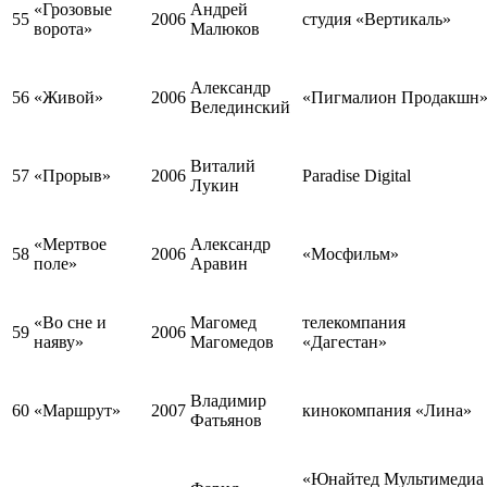
«Грозовые
Андрей
55
2006
студия «Вертикаль»
ворота»
Малюков
Александр
56
«Живой»
2006
«Пигмалион Продакшн
Велединский
Виталий
57
«Прорыв»
2006
Paradise Digital
Лукин
«Мертвое
Александр
58
2006
«Мосфильм»
поле»
Аравин
«Во сне и
Магомед
телекомпания
59
2006
наяву»
Магомедов
«Дагестан»
Владимир
60
«Маршрут»
2007
кинокомпания «Лина»
Фатьянов
«Юнайтед Мультимедиа