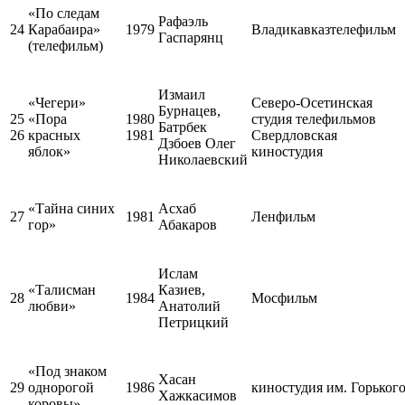
«По следам
Рафаэль
24
Карабаира»
1979
Владикавказтелефильм
Гаспарянц
(телефильм)
Измаил
«Чегери»
Северо-Осетинская
Бурнацев,
25
«Пора
1980
студия телефильмов
Батрбек
26
красных
1981
Свердловская
Дзбоев Олег
яблок»
киностудия
Николаевский
«Тайна синих
Асхаб
27
1981
Ленфильм
гор»
Абакаров
Ислам
«Талисман
Казиев,
28
1984
Мосфильм
любви»
Анатолий
Петрицкий
«Под знаком
Хасан
29
однорогой
1986
киностудия им. Горьког
Хажкасимов
коровы»