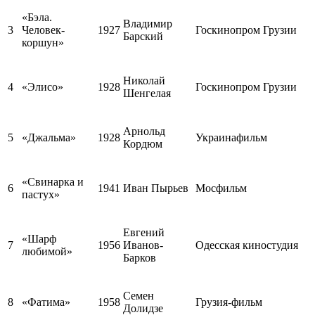
«Бэла.
Владимир
3
Человек-
1927
Госкинопром Грузии
Барский
коршун»
Николай
4
«Элисо»
1928
Госкинопром Грузии
Шенгелая
Арнольд
5
«Джальма»
1928
Украинафильм
Кордюм
«Свинарка и
6
1941
Иван Пырьев
Мосфильм
пастух»
Евгений
«Шарф
7
1956
Иванов-
Одесская киностудия
любимой»
Барков
Семен
8
«Фатима»
1958
Грузия-фильм
Долидзе