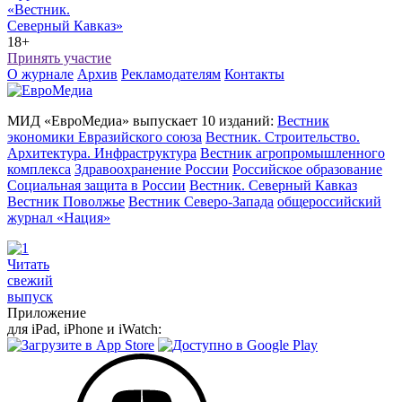
«Вестник.
Северный Кавказ»
18+
Принять участие
О журнале
Архив
Рекламодателям
Контакты
МИД «ЕвроМедиа» выпускает 10 изданий:
Вестник
экономики Евразийского союза
Вестник. Строительство.
Архитектура. Инфраструктура
Вестник агропромышленного
комплекса
Здравоохранение России
Российское образование
Социальная защита в России
Вестник. Северный Кавказ
Вестник Поволжье
Вестник Северо-Запада
общероссийский
журнал «Нация»
Читать
свежий
выпуск
Приложение
для iPad, iPhone и iWatch: