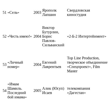
Ярополк
Свердловская
51
«Сель»
2003
Лапшин
киностудия
Виктор
Бутурлин,
52
«Честь имею!»
2004
Борис
«2-Б-2 Интертейнмент»
Павлов-
Сильванский
Top Line Production,
«Личный
Евгений
творческое объединение
53
2004
номер»
Лаврентьев
«Спецпроект», Film
Master
«Имам
Шамиль.
Алик (Юсуп)
телекомпания
54
2005
Последний
Исаев
«Дагестан»
бой имама»