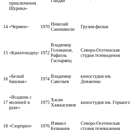
Гайдай
приключения
Шурика»
Николай
14
«Чермен»
1970
Грузия-фильм
Санишвили
Владимир
Голованов,
Северо-Осетинская
15
«Канатоходец»
1972
Рафаэль
студия телевидения
Гаспарянц
«Белый
Владимир
киностудия им.
16
1974
башлык»
Савельев
Довженко
«Всадник с
Хасан
17
молнией в
1975
киностудия им. Горьког
Хажкасимов
руке»
Измаил
Северо-Осетинская
18
«Сюрприз»
1976
Бурнацев
студия телевидения