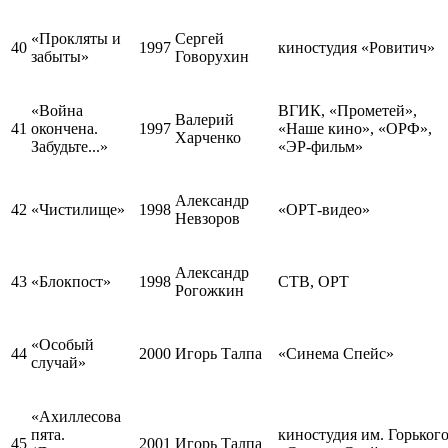
«Прокляты и
Сергей
40
1997
киностудия «Ровитич»
забыты»
Говорухин
«Война
ВГИК, «Прометей»,
Валерий
41
окончена.
1997
«Наше кино», «ОРФ»,
Харченко
Забудьте...»
«ЭР-фильм»
Александр
42
«Чистилище»
1998
«ОРТ-видео»
Невзоров
Александр
43
«Блокпост»
1998
СТВ, ОРТ
Рогожкин
«Особый
44
2000
Игорь Талпа
«Синема Спейс»
случай»
«Ахиллесова
пята.
киностудия им. Горького
45
2001
Игорь Талпа