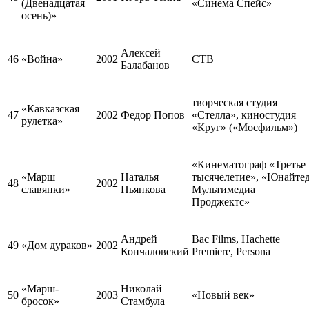
(Двенадцатая
«Синема Спейс»
осень)»
Алексей
46
«Война»
2002
СТВ
Балабанов
творческая студия
«Кавказская
47
2002
Федор Попов
«Стелла», киностудия
рулетка»
«Круг» («Мосфильм»)
«Кинематограф «Третье
«Марш
Наталья
тысячелетие», «Юнайте
48
2002
славянки»
Пьянкова
Мультимедиа
Проджектс»
Андрей
Bac Films, Hachette
49
«Дом дураков»
2002
Кончаловский
Premiere, Persona
«Марш-
Николай
50
2003
«Новый век»
бросок»
Стамбула