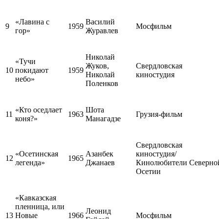
«Лавина с
Василий
9
1959
Мосфильм
гор»
Журавлев
Николай
«Тучи
Жуков,
Свердловская
10
покидают
1959
Николай
киностудия
небо»
Поленков
«Кто оседлает
Шота
11
1963
Грузия-фильм
коня?»
Манагадзе
Свердловская
«Осетинская
Азанбек
киностудия/
12
1965
легенда»
Джанаев
Кинолюбители Северно
Осетии
«Кавказская
пленница, или
Леонид
13
Новые
1966
Мосфильм