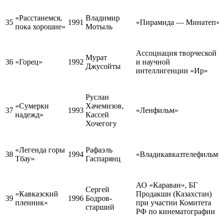
«Расстанемся,
Владимир
35
1991
«Пирамида — Минатеп
пока хорошие»
Мотыль
Ассоциация творческой
Мурат
36
«Горец»
1992
и научной
Джусойты
интеллигенции «Ир»
Руслан
«Сумерки
Хачемизов,
37
1993
«Ленфильм»
надежд»
Кассей
Хочегогу
«Легенда горы
Рафаэль
38
1994
«Владикавказтелефильм
Тбау»
Гаспарянц
АО «Караван», БГ
Сергей
«Кавказский
Продакшн (Казахстан)
39
1996
Бодров-
пленник»
при участии Комитета
старший
РФ по кинематографии