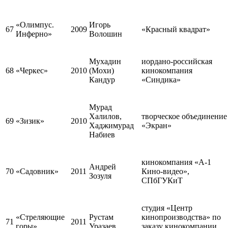
«Олимпус.
Игорь
67
2009
«Красный квадрат»
Инферно»
Волошин
Мухадин
иордано-российская
68
«Черкес»
2010
(Мохи)
кинокомпания
Кандур
«Синдика»
Мурад
Халилов,
творческое объединение
69
«Зизик»
2010
Хаджимурад
«Экран»
Набиев
кинокомпания «А-1
Андрей
70
«Садовник»
2011
Кино-видео»,
Зозуля
СПбГУКиТ
студия «Центр
«Стреляющие
Рустам
кинопроизводства» по
71
2011
горы»
Уразаев
заказу кинокомпании