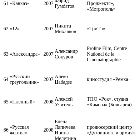
Фарид
61
«Кавказ»
2007
Проджектс»,
Гумбатов
«Метрополь»
Никита
62
«12»
2007
«ТриТэ»
Михалков
Proline Film, Centre
Александр
63
«Александра»
2007
National de la
Сокуров
Cinematographie
«Русский
Алеко
64
2007
киностудия «Ремка»
треугольник»
Цабадзе
Алексей
ТПО «Рок», студия
65
«Пленный»
2008
Учитель
«Камера» (Болгария)
Елена
«Русская
Ляпичева,
продюсерский центр
66
2008
жертва»
Ирина
«Духовность и армия»
Мелетина