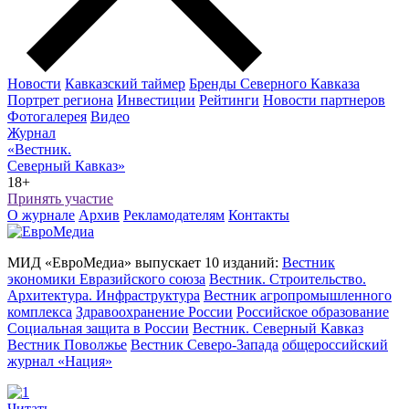
Новости
Кавказский таймер
Бренды Северного Кавказа
Портрет региона
Инвестиции
Рейтинги
Новости партнеров
Фотогалерея
Видео
Журнал
«Вестник.
Северный Кавказ»
18+
Принять участие
О журнале
Архив
Рекламодателям
Контакты
МИД «ЕвроМедиа» выпускает 10 изданий:
Вестник
экономики Евразийского союза
Вестник. Строительство.
Архитектура. Инфраструктура
Вестник агропромышленного
комплекса
Здравоохранение России
Российское образование
Социальная защита в России
Вестник. Северный Кавказ
Вестник Поволжье
Вестник Северо-Запада
общероссийский
журнал «Нация»
Читать