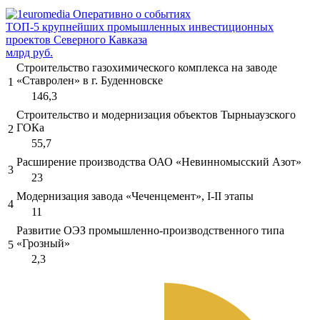
ТОП-5 крупнейших промышленных инвестиционных
проектов Северного Кавказа
млрд руб.
Строительство газохимического комплекса на заводе
«Ставролен» в г. Буденновске
1
146,3
Строительство и модернизация объектов Тырныаузского
ГОКа
2
55,7
Расширение производства ОАО «Невинномысский Азот»
3
23
Модернизация завода «Чеченцемент», I-II этапы
4
11
Развитие ОЭЗ промышленно-производственного типа
«Грозный»
5
2,3