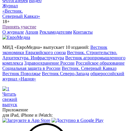
Фотогалерея
Видео
Журнал
«Вестник.
Северный Кавказ»
18+
Принять участие
О журнале
Архив
Рекламодателям
Контакты
МИД «ЕвроМедиа» выпускает 10 изданий:
Вестник
экономики Евразийского союза
Вестник. Строительство.
Архитектура. Инфраструктура
Вестник агропромышленного
комплекса
Здравоохранение России
Российское образование
Социальная защита в России
Вестник. Северный Кавказ
Вестник Поволжье
Вестник Северо-Запада
общероссийский
журнал «Нация»
Читать
свежий
выпуск
Приложение
для iPad, iPhone и iWatch: