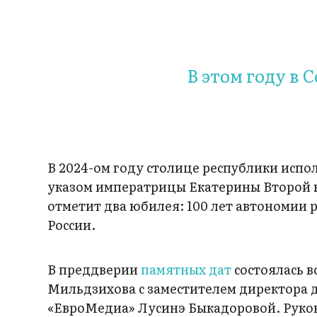
В этом году в
В 2024-ом году столице республики испол
указом императрицы Екатерины Второй к
отметит два юбилея: 100 лет автономии 
России.
В преддверии
памятных дат
состоялась в
Мильдзихова с заместителем директора 
«ЕвроМедиа» Лусинэ Быкадоровой. Руко