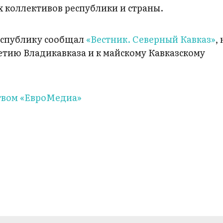
 коллективов республики и страны.
еспублику сообщал
«Вестник. Северный Кавказ»
,
етию Владикавказа и к майскому Кавказскому
вом «ЕвроМедиа»