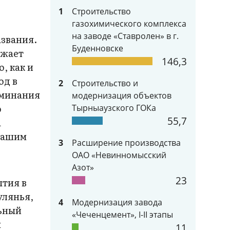
1
Строительство
газохимического комплекса
на заводе «Ставролен» в г.
азвания.
Буденновске
ажает
146,3
, как и
од в
2
Строительство и
оминания
модернизация объектов
о
Тырныаузского ГОКа
55,7
а
 нашим
3
Расширение производства
ОАО «Невинномысский
Азот»
23
ытия в
улянья,
4
Модернизация завода
льный
«Чеченцемент», I-II этапы
м
11