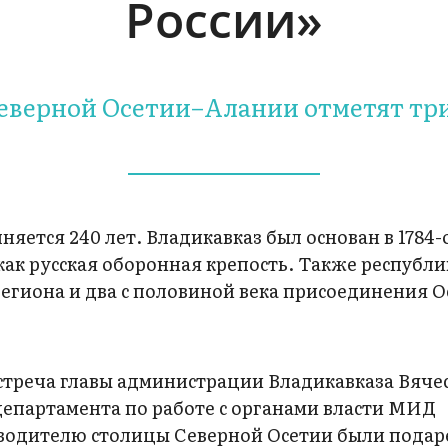
России»
 Северной Осетии–Алании отметят тр
няется 240 лет. Владикавказ был основан в 1784-
ак русская оборонная крепость. Также республи
региона и два с половиной века присоединения О
стреча главы администрации Владикавказа Вяче
департамента по работе с органами власти МИД
водителю столицы Северной Осетии были пода