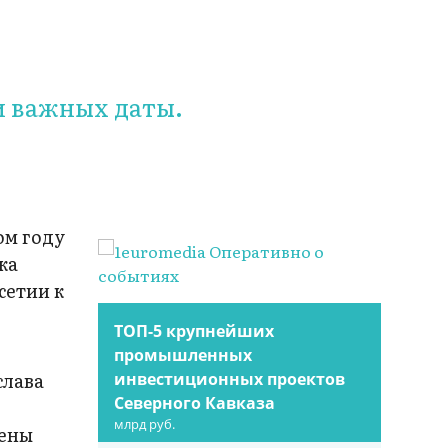
и важных даты.
ом году
ка
сетии к
ТОП-5 крупнейших
промышленных
слава
инвестиционных проектов
Северного Кавказа
млрд руб.
рены