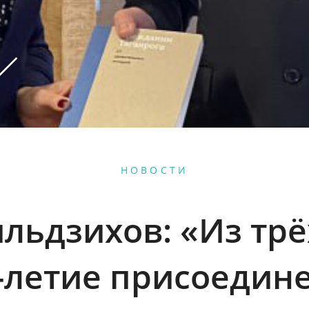
НОВОСТИ
льдзихов: «Из трёх
-летие присоедине