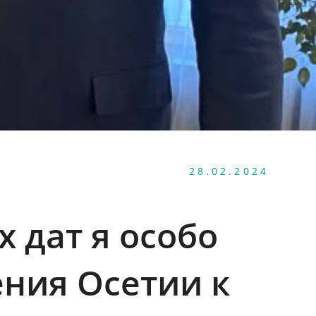
28.02.2024
 дат я особо
ния Осетии к