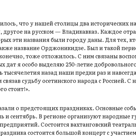
жилось, что у нашей столицы два исторических н
, другое на русском — Владикавказ. Каждое отр
орых эти названия были городу даны. Для тех, кто
также название Орджоникидзе. Был и такой пери
 конечно, тоже отложилось. С ним связаны восп
ых дат я особо выделяю 250-летие добровольног
ь тысячелетия назад наши предки раз и навсегд
 связав судьбу осетинского народа с Россией. С
го стоит!».
азали о предстоящих праздниках. Основные соб
ь и сентябрь. В регионе организуют народные г
предприятий. Состоится вахтанговский театра
раздника состоится большой концерт с участие