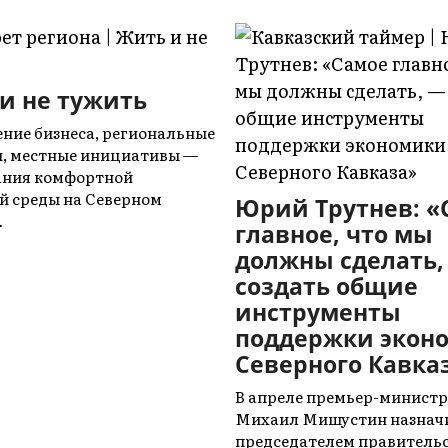
и не тужить
ние бизнеса, региональные
, местные инициативы —
ания комфортной
й среды на Северном
Юрий Трутнев: «
…
главное, что мы
должны сделать,
создать общие
инструменты
поддержки экон
Северного Кавка
В апреле премьер-министр
Михаил Мишустин назнач
председателем правитель