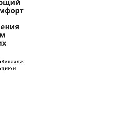
яющий
омфорт
шения
ом
их
анВилладж
ацию и