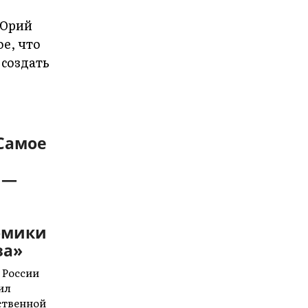
Самое
 —
омики
за»
 России
ил
ственной