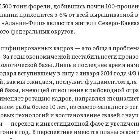
1500 тонн форели, добившись почти 100-проце
мпании приходится 5-6% от всей выращиваемой в
«Алания-Фиш» являются жители Северо-Кавказ
ого федеральных округов.
валифицированных кадров — это общая проблем
— За годы экономической нестабильности произ
нологической базы. Лишь в последнее время нам
одаря вступившему в силу с января 2014 года ФЗ
рый, как мы ожидаем, послужит фундаментом для
ой базы, имеющей отношение к рыбоводной отра
именяет ротацию кадров, направляя специалист
ем рыбы более 10 лет, из северо-западного рег
овых технологий и восстановление связей с нау
и — переход к инвестиционной фазе и увеличен
тонн в год. В перспективе имеются планы освоит