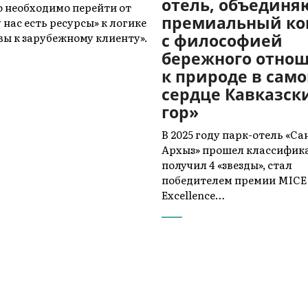
отель, объедин
о необходимо перейти от
премиальный к
 нас есть ресурсы» к логике
вы к зарубежному клиенту».
с философией
бережного отно
к природе в сам
сердце Кавказск
гор»
В 2025 году парк-отель «С
Архыз» прошел классифик
получил 4 «звезды», стал
победителем премии MICE
Excellence…