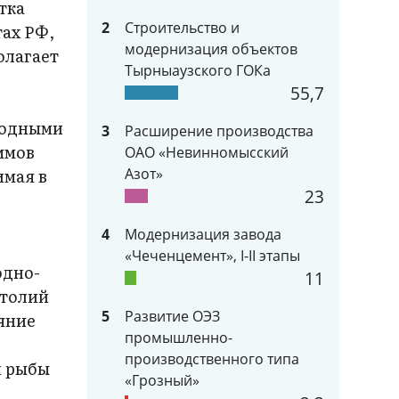
тка
2
Строительство и
ах РФ,
модернизация объектов
олагает
Тырныаузского ГОКа
55,7
водными
3
Расширение производства
ммов
ОАО «Невинномысский
имая в
Азот»
23
4
Модернизация завода
«Чеченцемент», I-II этапы
одно-
11
атолий
5
Развитие ОЭЗ
яние
промышленно-
производственного типа
й рыбы
«Грозный»