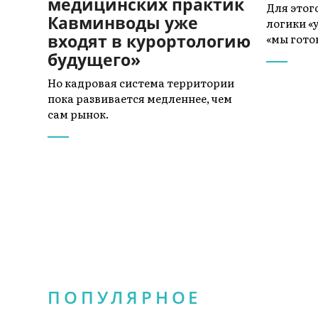
медицинских практик
Для этог
Кавминводы уже
логики «у
входят в курортологию
«мы гото
будущего»
Но кадровая система территории
пока развивается медленнее, чем
сам рынок.
ПОПУЛЯРНОЕ