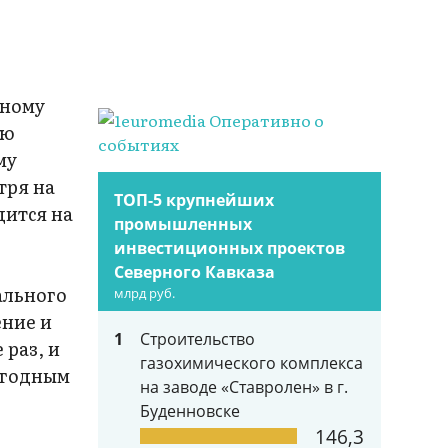
лному
ию
му
тря на
ТОП-5 крупнейших
дится на
промышленных
инвестиционных проектов
Северного Кавказа
ального
млрд руб.
ение и
1
Строительство
раз, и
газохимического комплекса
егодным
на заводе «Ставролен» в г.
Буденновске
146,3