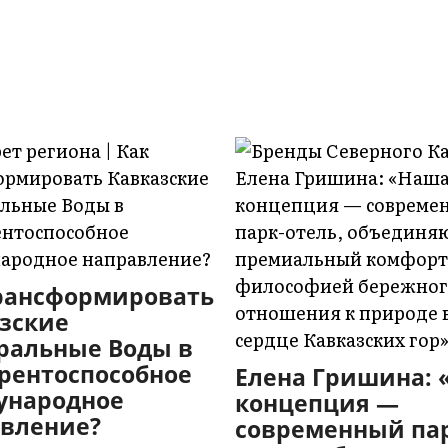
рансформировать
зские
ральные Воды в
рентоспособное
Елена Гришина:
ународное
концепция —
вление?
современный пар