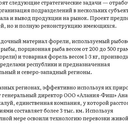
оят следующие стратегические задачи — отрабо
ганизация подразделений в нескольких субъект
ла и вывод продукции на рынок. Проект предп
ей, но и полную реконструкцию имеющихся.
адочный материал форели, используемый рыбо
рыбы, порционная рыба весом от 200 до 500 гра
орели) и товарная форель весом 1-3 кг, производ
ределами республики и предназначенная
льный и северо-западный регионы.
разных регионах, эффективно используя их прир
т генеральный директор ООО «Алания-Фиш» Ан
алуй, единственная компания, у которой рассто
ми составляет более 3 тыс. км. Используя
лной мере освоили технологию перевозки живо