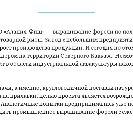
ОО «Алания-Фиш» — выращивание форели по по
 товарной рыбы. За год с небольшим предприят
рост производства продукции. И сегодня по это
идером на территории Северного Кавказа. Несмо
кт в области индустриальной аквакультуры нахо
ачи, а именно, круглогодичной поставки натур
 на прилавки, целью проекта является возрожд
. Аналогичные попытки предпринимались уже не 
адить промышленное выращивание форели с еж