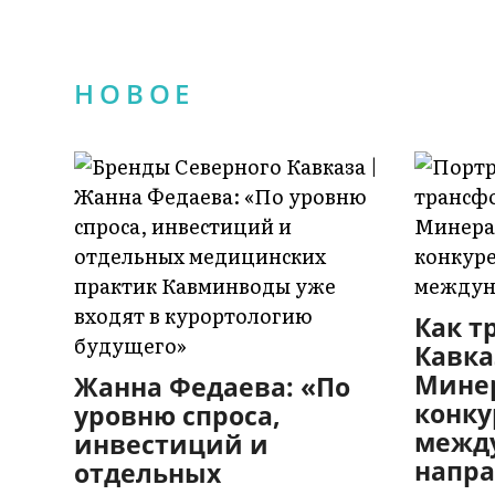
НОВОЕ
Как т
Кавка
Мине
Жанна Федаева: «По
конку
уровню спроса,
межд
инвестиций и
напра
отдельных