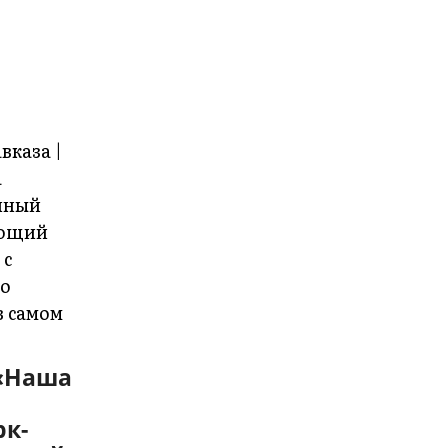
 «Наша
к-