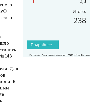
2,3
нтного
 РФ
Итого:
ского,
238
а
ошло
Подробнее…
етились
 № 148
Источник: Аналитический центр МИД «ЕвроМедиа»
сли. Для
ов,
иона. В
чным
ие
ь