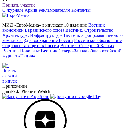
Принять участие
О журнале
Архив
Рекламодателям
Контакты
МИД «ЕвроМедиа» выпускает 10 изданий:
Вестник
экономики Евразийского союза
Вестник. Строительство.
Архитектура. Инфраструктура
Вестник агропромышленного
комплекса
Здравоохранение России
Российское образование
Социальная защита в России
Вестник. Северный Кавказ
Вестник Поволжье
Вестник Северо-Запада
общероссийский
журнал «Нация»
Читать
свежий
выпуск
Приложение
для iPad, iPhone и iWatch: