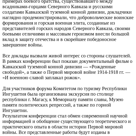
примерах боевого братства, существовавшего между
всадниками-горцами Северного Кавказа и русскими
солдатами Кавказской туземной конной дивизии, докладчики
наглядно продемонстрировали, что добровольческие воинские
формирования и горская военная элита, созданные из
представителей горских народов Северного Кавказа, своими
боевыми отличиями и массовым героизмом внесли большой
вклад в защиту отечества и в скорейшее победоносное
завершение войны.
Все доклады вызвали живой интерес со стороны слушателей.
В рамках конференции был показан документальный фильм о
Кавказской туземной конной дивизии — «Рожденные
свободой», а также о Первой мировой войне 1914-1918 гг. —
«И военною славой заплакал рожок».
Для участников форума Комитетом по туризму Республики
Ингушетия была организована экскурсия по столице
республики г. Магасу, к Мемориалу памяти славы, Музею
памяти политических репрессий, а также по горной
Ингушетии.
Результатом конференции стал обмен современной научной
информацией и обобщение существующего теоретического и
практического опыта в области истории Первой мировой
войны. Все представленные работы будут изданы в