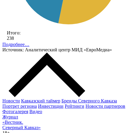
Итого:
238
Подробнее…
Источник: Аналитический центр МИД «ЕвроМедиа»
Новости
Кавказский таймер
Бренды Северного Кавказа
Портрет региона
Инвестиции
Рейтинги
Новости партнеров
Фотогалерея
Видео
Журнал
«Вестник.
Северный Кавказ»
18+