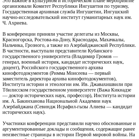
Это важное в культурном и историческом плане мероприятие
организовали Комитет Республики Ингушетия по туризму,
Государственная архивная служба Ингушетии, Ингушский
научно-исследовательский институт гуманитарных наук им.
Ч. Ахриева.
В конференции приняли участие делегаты из Москвы,
Красногорска, Ростова-на-Дону, Краснодара, Махачкалы,
Нальчика, Грозного, а также из Азербайджанской Республики.
В частности, выступали представители Кубанского
государственного университета (Владимир Громов —
генерал, военный историк, кандидат исторических наук,
доцент), Российского государственного архива
кинофотодокументов (Римма Моисеева — первый
заместитель директора архива кинофотодокументов),
Института истории и этнологии им. Ив. Джавахишвили при
Тбилисском государственном университете (Важа Кикнадзе
— доктор исторических наук, профессор), Института истории
им. А. Бакинханова Национальной Академии наук
Азербайджана (Севиндж Исрафил-гызы Алиева — кандидат
исторических наук).
Участники конференции представили научно обоснованные и
аргументированные доклады и сообщения, содержащие ранее
неизвестные страницы в истории Первой мировой войны. На