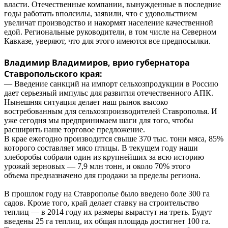
власти. Отечественные компании, вынужденные в последние
годы работать вполсилы, заявили, что с удовольствием
увеличат производство и накормят население качественной
едой. Региональные руководители, в том числе на Северном
Кавказе, уверяют, что для этого имеются все предпосылки.
Владимир Владимиров, врио губернатора
Ставропольского края:
— Введение санкций на импорт сельхозпродукции в Россию
дает серьезный импульс для развития отечественного АПК.
Нынешняя ситуация делает наш рынок высоко
востребованным для сельхозпроизводителей Ставрополья. И
уже сегодня мы предпринимаем шаги для того, чтобы
расширить наше торговое предложение.
В крае ежегодно производится свыше 370 тыс. тонн мяса, 85%
которого составляет мясо птицы. В текущем году наши
хлеборобы собрали один из крупнейших за всю историю
урожай зерновых — 7,9 млн тонн, и около 70% этого
объема предназначено для продажи за пределы региона.
В прошлом году на Ставрополье было введено боле 300 га
садов. Кроме того, край делает ставку на строительство
теплиц — в 2014 году их размеры вырастут на треть. Будут
введены 25 га теплиц, их общая площадь достигнет 100 га.