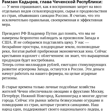
Рамзан Кадыров, глава Чеченской Республики:
— У меня спрашивают, как я воспринимаю запрет на ввоз
отдельных видов сельхозпродукции, сырья и продовольствия
из стран, объявивших санкции России. Я считаю, что это
исключительно правильная, своевременная и эффективная
мера.
Президент РФ Владимир Путин дал понять, что мы не
намерены безропотно наблюдать за произволом Запада и
США. И не собираемся подставлять щеку. У нас —
бескрайние просторы, плодородные земли, полноводные
реки, богатая рыбой прибрежная экономическая зона. Сейчас
крестьянин вздохнет с облегчением: он знает, что выращенная
продукция будет востребована.
Теперь сотни миллиардов рублей, ежегодно стимулирующих
развитие агропрома Запада, останутся в России. Эти деньги
начнут работать на нашего фермера, на целые аграрные
регионы.
В старые времена только личные подсобные хозяйства
жителей Чечни обеспечивали овощами и фруктами Москву,
Петербург, Нижний Новгород, Калининград и многие другие
города. Сейчас эти рынки забиты безвкусными огурцами и
помидорами из стран, которые грозятся санкциями. Наш
народ един, поддерживает своего национального лидера, а