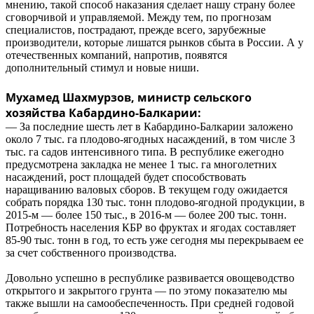
мнению, такой способ наказания сделает нашу страну более
сговорчивой и управляемой. Между тем, по прогнозам
специалистов, пострадают, прежде всего, зарубежные
производители, которые лишатся рынков сбыта в России. А у
отечественных компаний, напротив, появятся
дополнительный стимул и новые ниши.
Мухамед Шахмурзов, министр сельского
хозяйства Кабардино-Балкарии:
— За последние шесть лет в Кабардино-Балкарии заложено
около 7 тыс. га плодово-ягодных насаждений, в том числе 3
тыс. га садов интенсивного типа. В республике ежегодно
предусмотрена закладка не менее 1 тыс. га многолетних
насаждений, рост площадей будет способствовать
наращиванию валовых сборов. В текущем году ожидается
собрать порядка 130 тыс. тонн плодово-ягодной продукции, в
2015-м — более 150 тыс., в 2016-м — более 200 тыс. тонн.
Потребность населения КБР во фруктах и ягодах составляет
85-90 тыс. тонн в год, то есть уже сегодня мы перекрываем ее
за счет собственного производства.
Довольно успешно в республике развивается овощеводство
открытого и закрытого грунта — по этому показателю мы
также вышли на самообеспеченность. При средней годовой