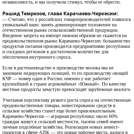
независимость, и мы получили стимул, чтобы ее обрести.
Рашид Темрезов, глава Карачаево-Черкесии:
— Считаю, что у российских товаропроизводителей появился
уникальный шанс занять доминирующее положение на
отечественном рынке сельскохозяйственной продукции.
Введение запрета на импорт никоим образом не скажется на
продовольственном рынке Карачаево-Черкесии: большинство
продуктов питания производится предприятиями республики
и соседних регионов в достаточном количестве для
обеспечения внутреннего спроса.
Если в растениеводстве и производстве молока мы не
занимаем лидирующих позиций, то по производству овощей
КЧР — номер один в России: именно у нас работает
крупнейший в стране агрокомбинат «Южный». По качеству
местные продукты зачастую превосходят зарубежные аналоги.
Учитывая перспективу резкого роста спроса на отечественные
продовольственные товары, инвестирование средств в
сельское хозяйство станет еще более привлекательным.
Карачаево-Черкесия — аграрная республика: около 60%
граждан живут в сельской местности, тысячи семей имеют
личные подсобные хозяйства. Реализация новых инвест-
проектов в сфере АПК — это новые рабочие места, налоги в