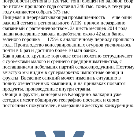
потребности региона в 120 тыс. тонн овощей их валовой сбор
по итогам прошлого года составил 346 тыс. тонн, в текущем
году ожидается собрать 373 тыс.
Пищевая и перерабатывающая промышленность — еще один
важный сегмент регионального АПК, причем неразрывно
связанный с растениеводством. За шесть месяцев 2014 года
наши консервные заводы выработали около 42 млн банок
зеленого горошка — 175% к аналогичному периоду прошлого
года. Производство консервированных огурцов увеличилось
почти в 6 раз и достигло более 10 млн банок.
Как правило, крупные торговые сети неохотно сотрудничают
с субъектами малого и среднего предпринимательства, с
поставщиками небольших партий сельхозпродукции. Поэтому
зачастую мы видим в супермаркетах импортные овощи и
фрукты. Введение санкций может изменить ситуацию в
пользу отечественных компаний, и на прилавках появятся
продукты, произведенные внутри страны.
Овощи и фрукты, консервы из Кабардино-Балкарии уже
сегодня имеют обширную географию поставок и своих
постоянных покупателей, выдерживая жесткую конкуренцию.