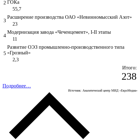
ГОКа
2
55,7
Расширение производства ОАО «Невинномысский Азот»
3
23
Модернизация завода «Чеченцемент», I-II этапы
4
11
Развитие ОЭЗ промышленно-производственного типа
«Грозный»
5
2,3
Итого:
238
Подробнее…
Источник: Аналитический центр МИД «ЕвроМедиа»