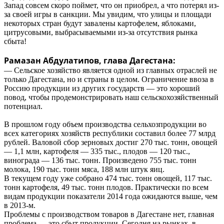
Запад совсем скоро поймет, что он приобрел, а что потерял из-
за своей игры в санкции. Мы увидим, что улицы и площади
некоторых стран будут завалены картофелем, яблоками,
цитрусовыми, выбрасываемыми из-за отсутствия рынка
сбыта!
Рамазан Абдулатипов, глава Дагестана:
— Сельское хозяйство является одной из главных отраслей не
только Дагестана, но и страны в целом. Ограничение ввоза в
Россию продукции из других государств — это хороший
повод, чтобы продемонстрировать наш сельскохозяйственный
потенциал.
В прошлом году объем производства сельхозпродукции во
всех категориях хозяйств республики составил более 77 млрд
рублей. Валовой сбор зерновых достиг 270 тыс. тонн, овощей
— 1,1 млн, картофеля — 335 тыс., плодов — 120 тыс.,
винограда — 136 тыс. тонн. Произведено 755 тыс. тонн
молока, 190 тыс. тонн мяса, 188 млн штук яиц.
В текущем году уже собрано 474 тыс. тонн овощей, 117 тыс.
тонн картофеля, 49 тыс. тонн плодов. Практически по всем
видам продукции показатели 2014 года ожидаются выше, чем
в 2013-м.
Проблемы с производством товаров в Дагестане нет, главная
проблема — это сбыт продукции. Сегодня на рынках, в