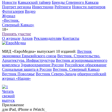
Новости
Кавказский таймер
Бренды Северного Кавказа
Портрет региона
Инвестиции
Рейтинги
Новости партнеров
Фотогалерея
Видео
Журнал
«Вестник.
Северный Кавказ»
18+
Принять участие
О журнале
Архив
Рекламодателям
Контакты
МИД «ЕвроМедиа» выпускает 10 изданий:
Вестник
экономики Евразийского союза
Вестник. Строительство.
Архитектура. Инфраструктура
Вестник агропромышленного
комплекса
Здравоохранение России
Российское образование
Социальная защита в России
Вестник. Северный Кавказ
Вестник Поволжье
Вестник Северо-Запада
общероссийский
журнал «Нация»
Читать
свежий
выпуск
Приложение
для iPad, iPhone и iWatch: