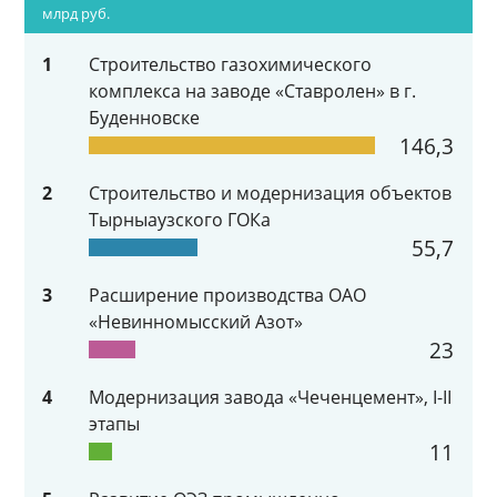
млрд руб.
1
Строительство газохимического
комплекса на заводе «Ставролен» в г.
Буденновске
146,3
2
Строительство и модернизация объектов
Тырныаузского ГОКа
55,7
3
Расширение производства ОАО
«Невинномысский Азот»
23
4
Модернизация завода «Чеченцемент», I-II
этапы
11