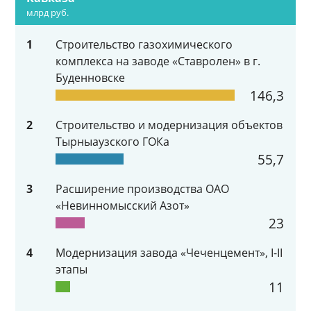
млрд руб.
1
Строительство газохимического
комплекса на заводе «Ставролен» в г.
Буденновске
146,3
2
Строительство и модернизация объектов
Тырныаузского ГОКа
55,7
3
Расширение производства ОАО
«Невинномысский Азот»
23
4
Модернизация завода «Чеченцемент», I-II
этапы
11