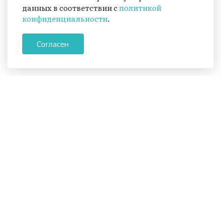
данных в соответствии с
политикой
конфиденциальности
.
Согласен
Журнал
«Вестник.
Принять участие
Северный
Кавказ»
18+