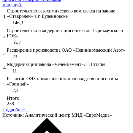
млрд руб.
Строительство газохимического комплекса на заводе
«Ставролен» в г. Буденновске
1
146,3
Строительство и модернизация объектов Тырныаузского
ГОКа
2
55,7
Расширение производства ОАО «Невинномысский Азот»
3
23
Модернизация завода «Чеченцемент», I-II этапы
4
11
Развитие ОЭЗ промышленно-производственного типа
«Грозный»
5
2,3
Итого:
238
Подробнее…
Источник: Аналитический центр МИД «ЕвроМедиа»