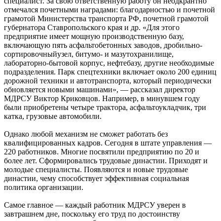
специалист. За свою ответственную работу он неодкрантно
отмечался почетными наградами: благодарностью и почетной
грамотой Министерства транспорта РФ, почетной грамотой
губернатора Ставропольского края и др. «Для этого
предприятие имеет мощную производственную базу,
включающую пять асфальтобетонных заводов, дробильно-
сортировочныйузел, битумо- и мазутохранилище,
лабораторно-бытовой корпус, нефтебазу, другие необходимые
подразделения. Парк спецтехники включает около 200 единиц
дорожной техники и автотранспорта, который периодически
обновляется новыми машинами», — рассказал директор
МДРСУ Виктор Криковцов. Например, в минувшем году
были приобретены четыре трактора, асфальтоукладчик, три
катка, грузовые автомобили.
Однако любой механизм не сможет работать без
квалифицированных кадров. Сегодня в штате управления —
220 работников. Многие посвятили предприятию по 20 и
более лет. Сформировались трудовые династии. Приходят и
молодые специалисты. Появляются и новые трудовые
династии, чему способствует эффективная социальная
политика организации.
Самое главное — каждый работник МДРСУ уверен в
завтрашнем дне, поскольку его труд по достоинству