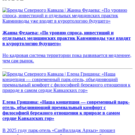
Жанна Федаева: «По уровню спроса, инвестиций и
отдельных медицинских практик Кавминводы уже входят
в курортологию будущего»
Но кадровая система территории пока развивается медленнее,
чем сам рынок.
Елена Гришина: «Наша концепция — современный парк-
отель, объединяющий премиальный комфорт с
философией бережного отношения к природе в самом
сердце Кавказских гор»
В 2025 году парк-отель «СанВилладж Архыз» прошел