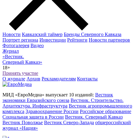
Новости
Кавказский таймер
Бренды Северного Кавказа
Портрет региона
Инвестиции
Рейтинги
Новости партнеров
Фотогалерея
Видео
Журнал
«Вестник.
Северный Кавказ»
18+
Принять участие
О журнале
Архив
Рекламодателям
Контакты
МИД «ЕвроМедиа» выпускает 10 изданий:
Вестник
экономики Евразийского союза
Вестник. Строительство.
Архитектура. Инфраструктура
Вестник агропромышленного
комплекса
Здравоохранение России
Российское образование
Социальная защита в России
Вестник. Северный Кавказ
Вестник Поволжье
Вестник Северо-Запада
общероссийский
журнал «Нация»