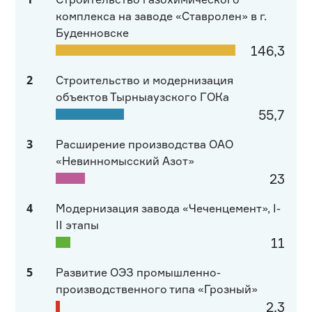
комплекса на заводе «Ставролен» в г.
Буденновске
146,3
2
Строительство и модернизация
объектов Тырныаузского ГОКа
55,7
3
Расширение производства ОАО
«Невинномысский Азот»
23
4
Модернизация завода «Чеченцемент», I-
II этапы
11
5
Развитие ОЭЗ промышленно-
производственного типа «Грозный»
2,3