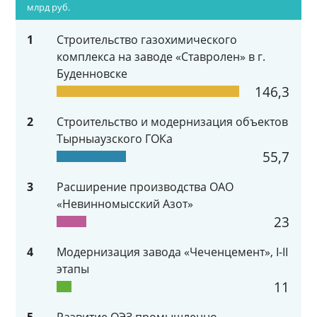
млрд руб.
1
Строительство газохимического
комплекса на заводе «Ставролен» в г.
Буденновске
146,3
2
Строительство и модернизация объектов
Тырныаузского ГОКа
55,7
3
Расширение производства ОАО
«Невинномысский Азот»
23
4
Модернизация завода «Чеченцемент», I-II
этапы
11
5
Развитие ОЭЗ промышленно-