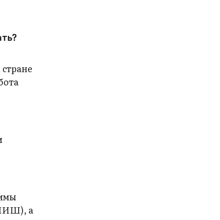
ать?
 стране
бота
м
аммы
ПИШ), а