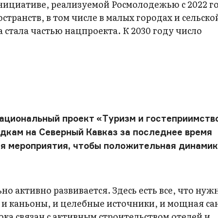
ициативе, реализуемой Росмолодежью с 2022 го
странств, в том числе в малых городах и сельско
 стала частью нацпроекта. К 2030 году число
национальный проект «Туризм и гостеприимств
здкам на Северный Кавказ за последнее время
ся мероприятия, чтобы положительная динами
о активно развивается. Здесь есть все, что нуж
, и каньоны, и целебные источники, и мощная са
ока связан с активным строительством отелей и