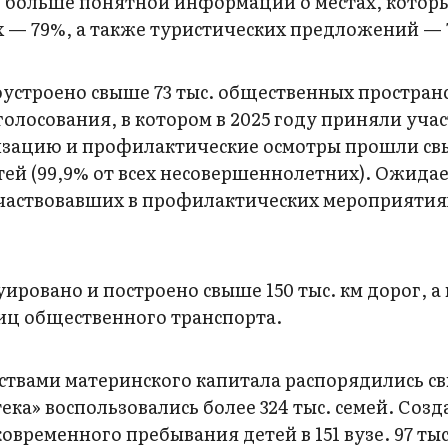
, больше понятной информации о местах, котор
х — 79%, а также туристических предложений — 
агоустроено свыше 73 тыс. общественных простран
олосования, в котором в 2025 году приняли учас
ризацию и профилактические осмотры прошли св
етей (99,9% от всех несовершеннолетних). Ожидае
участвовавших в профилактических мероприятия
ировано и построено свыше 150 тыс. км дорог, а 
ниц общественного транспорта.
дствами материнского капитала распорядились св
ка» воспользовались более 324 тыс. семей. Созд
овременного пребывания детей в 151 вузе. 97 тыс