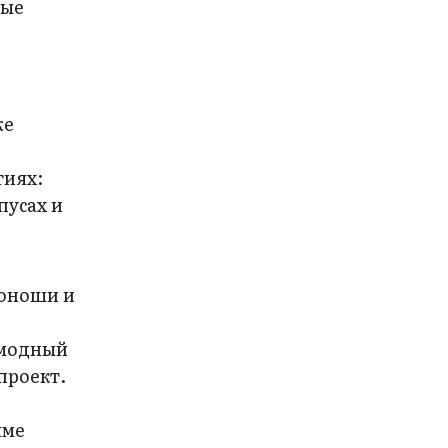
ные
же
тиях:
пусах и
 юноши и
 модный
проект.
е
мме