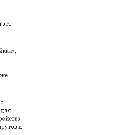
гает
йкал»,
уже
то
 для
ройства
шрутов и