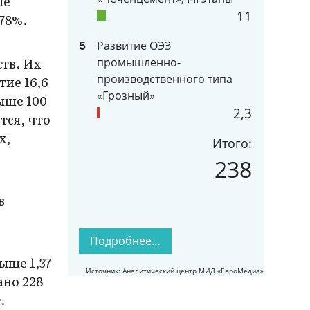
ые
11
78%.
Развитие ОЭЗ
5
ств. Их
промышленно-
производственного типа
тие 16,6
«Грозный»
ыше 100
2,3
тся, что
х,
Итого:
238
в
Подробнее…
ыше 1,37
Источник: Аналитический центр МИД «ЕвроМедиа»
ано 228
.