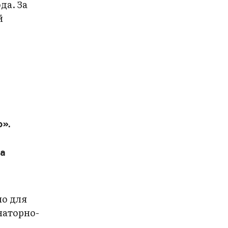
да. За
й
о».
ка
но для
наторно-