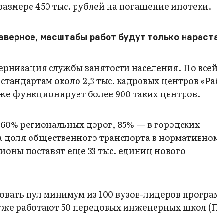
азмере 450 тыс. рублей на погашение ипотеки.
верное, масштабы работ будут только нараст
ернизация службы занятости населения. По всей
тандартам около 2,3 тыс. кадровых центров «Ра
х уже функционирует более 900 таких центров.
е 60% региональных дорог, 85% — в городских
 а доля общественного транспорта в нормативно
гионы поставят еще 33 тыс. единиц нового
вать пул минимум из 100 вузов-лидеров прогр
ы уже работают 50 передовых инженерных школ (