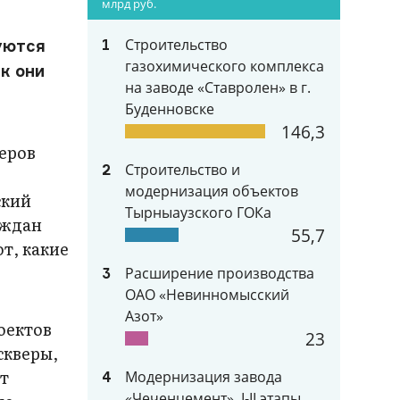
млрд руб.
Строительство
уются
1
газохимического комплекса
к они
на заводе «Ставролен» в г.
Буденновске
146,3
еров
Строительство и
2
модернизация объектов
ский
Тырныаузского ГОКа
аждан
55,7
т, какие
Расширение производства
3
ОАО «Невинномысский
Азот»
оектов
23
скверы,
ст
Модернизация завода
4
«Чеченцемент», I-II этапы