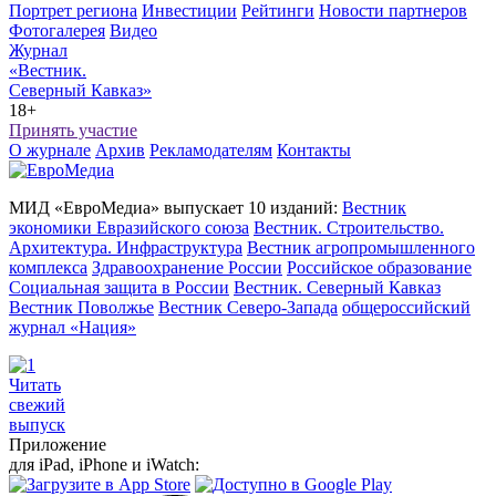
Портрет региона
Инвестиции
Рейтинги
Новости партнеров
Фотогалерея
Видео
Журнал
«Вестник.
Северный Кавказ»
18+
Принять участие
О журнале
Архив
Рекламодателям
Контакты
МИД «ЕвроМедиа» выпускает 10 изданий:
Вестник
экономики Евразийского союза
Вестник. Строительство.
Архитектура. Инфраструктура
Вестник агропромышленного
комплекса
Здравоохранение России
Российское образование
Социальная защита в России
Вестник. Северный Кавказ
Вестник Поволжье
Вестник Северо-Запада
общероссийский
журнал «Нация»
Читать
свежий
выпуск
Приложение
для iPad, iPhone и iWatch: