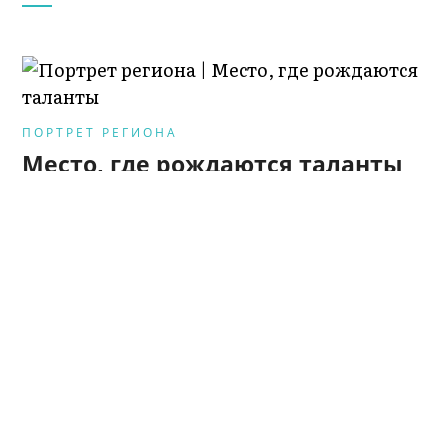
ПОРТРЕТ РЕГИОНА
Место, где рождаются таланты
ГБОУ ДО РД «Республиканская детская
школа искусств им. Б. Мурадовой» в с. Н-
Дженгутай Республики Дагестан
раскрывает творческие способности детей,
прививая им любовь к искусству и бережно
сохраняя народные традиции.