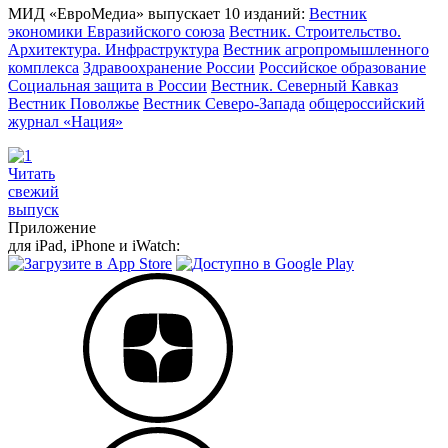
МИД «ЕвроМедиа» выпускает 10 изданий:
Вестник
экономики Евразийского союза
Вестник. Строительство.
Архитектура. Инфраструктура
Вестник агропромышленного
комплекса
Здравоохранение России
Российское образование
Социальная защита в России
Вестник. Северный Кавказ
Вестник Поволжье
Вестник Северо-Запада
общероссийский
журнал «Нация»
Читать
свежий
выпуск
Приложение
для iPad, iPhone и iWatch: