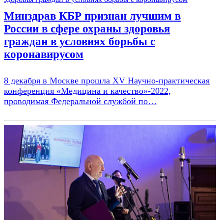
Минздрав КБР признан лучшим в
России в сфере охраны здоровья
граждан в условиях борьбы с
коронавирусом
8 декабря в Москве прошла XV Научно-практическая
конференция «Медицина и качество»-2022,
проводимая Федеральной службой по…