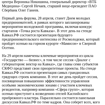
центра Вероника Никишина, генеральный директор «ВТБ
Медицина» Сергей Нечаев, старший вице-президент ПАО
Сбербанк Олег Ганеев.
Первый день форума, 28 апреля, станет Днем молодых
предпринимателей, в рамках которого запланированы
мероприятия молодежной программы, включая конкурс
стартапов «Точка роста Кавказа». В этот день на стенде
Кавказ.РФ состоится презентация будущего
предпринимательского интенсива от Росмолодежи, который
пройдет осенью на горном курорте «Мамисон» в Сверной
Осетии.
На 29 апреля намечены ключевые мероприятия из цикла
«Государство — бизнес», в том числе сессия «Диалог с
губернатором: вектор на Кавказ», где главы семи субъектов
СКФО представят свои приоритетные проекты. На стенде
Кавказ.РФ состоится презентация самых грандиозных
грядущих строек компании. В этот же день пройдет сессия,
посвященная повышению эффективности управления
особыми экономическими зонами с участием ключевых
резидентов, например компании «Сфера групп», которая
осенью приступит к возведению отелей Каспийского
прибрежного кластера. Параллельно состоится панельная
дискуссия Кавказ.РФ по теме кадров. Она соберет всех, кого