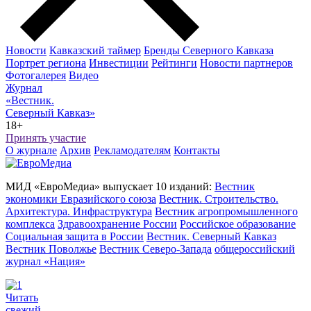
Новости
Кавказский таймер
Бренды Северного Кавказа
Портрет региона
Инвестиции
Рейтинги
Новости партнеров
Фотогалерея
Видео
Журнал
«Вестник.
Северный Кавказ»
18+
Принять участие
О журнале
Архив
Рекламодателям
Контакты
МИД «ЕвроМедиа» выпускает 10 изданий:
Вестник
экономики Евразийского союза
Вестник. Строительство.
Архитектура. Инфраструктура
Вестник агропромышленного
комплекса
Здравоохранение России
Российское образование
Социальная защита в России
Вестник. Северный Кавказ
Вестник Поволжье
Вестник Северо-Запада
общероссийский
журнал «Нация»
Читать
свежий