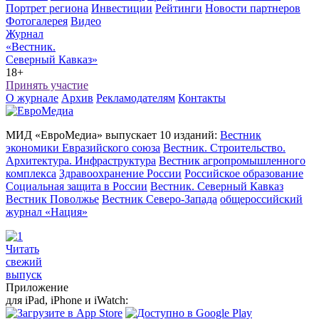
Портрет региона
Инвестиции
Рейтинги
Новости партнеров
Фотогалерея
Видео
Журнал
«Вестник.
Северный Кавказ»
18+
Принять участие
О журнале
Архив
Рекламодателям
Контакты
МИД «ЕвроМедиа» выпускает 10 изданий:
Вестник
экономики Евразийского союза
Вестник. Строительство.
Архитектура. Инфраструктура
Вестник агропромышленного
комплекса
Здравоохранение России
Российское образование
Социальная защита в России
Вестник. Северный Кавказ
Вестник Поволжье
Вестник Северо-Запада
общероссийский
журнал «Нация»
Читать
свежий
выпуск
Приложение
для iPad, iPhone и iWatch: