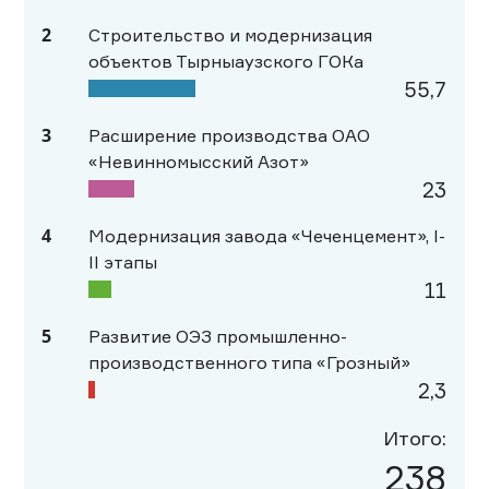
2
Строительство и модернизация
объектов Тырныаузского ГОКа
55,7
3
Расширение производства ОАО
«Невинномысский Азот»
23
4
Модернизация завода «Чеченцемент», I-
II этапы
11
5
Развитие ОЭЗ промышленно-
производственного типа «Грозный»
2,3
Итого:
238