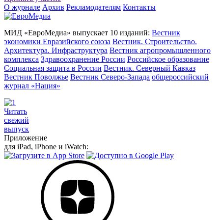
О журнале
Архив
Рекламодателям
Контакты
МИД «ЕвроМедиа» выпускает 10 изданий:
Вестник
экономики Евразийского союза
Вестник. Строительство.
Архитектура. Инфраструктура
Вестник агропромышленного
комплекса
Здравоохранение России
Российское образование
Социальная защита в России
Вестник. Северный Кавказ
Вестник Поволжье
Вестник Северо-Запада
общероссийский
журнал «Нация»
Читать
свежий
выпуск
Приложение
для iPad, iPhone и iWatch: