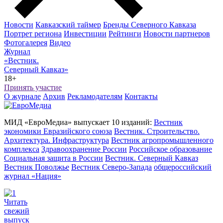
Новости
Кавказский таймер
Бренды Северного Кавказа
Портрет региона
Инвестиции
Рейтинги
Новости партнеров
Фотогалерея
Видео
Журнал
«Вестник.
Северный Кавказ»
18+
Принять участие
О журнале
Архив
Рекламодателям
Контакты
МИД «ЕвроМедиа» выпускает 10 изданий:
Вестник
экономики Евразийского союза
Вестник. Строительство.
Архитектура. Инфраструктура
Вестник агропромышленного
комплекса
Здравоохранение России
Российское образование
Социальная защита в России
Вестник. Северный Кавказ
Вестник Поволжье
Вестник Северо-Запада
общероссийский
журнал «Нация»
Читать
свежий
выпуск