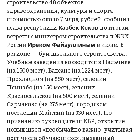
строительство 48 объектов
здравоохранения, культуры и спорта
стоимостью около 7 млрд рублей, сообщил
глава республики
по итогам
Казбек Коков
встречи с министром строительства и ЖКХ
России
в июне. В
Иреком Файзуллиным
регионе — бум школьного строительства.
Учебные заведения возводятся в Нальчике
(на 1500 мест), Баксане (на 1224 мест),
Прохладном (на 560 мест), селении
Псынабо (на 150 мест), селении
Красносельское (на 500 мест), селении
Сармаково (на 275 мест), городском
поселении Майский (на 330 мест). По
признанию руководителя КБР, открытие
новых школ «необычайно важно, учитывая
рост числа обучающихся, вызванный