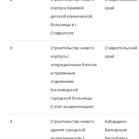
корпуса Краевой
край
детской клинической
больницы в г.
Ставрополе
3
Строительство нового
Ставропольский
корпуса с
край
операционным блоком
и приемным
отделением
Кисловодской
городской больницы
(I этап модернизации)
4
Строительство нового
Кабардино-
здания городской
Балкарская
поликлиники № 1
Республика