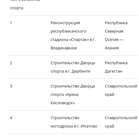
спорта
1
Реконструкция
Республика
республиканского
Северная
стадиона «Спартак» в г.
Осетия —
Владикавказе
Алания
2
Строительство Дворца
Республика
спорта в г. Дербенте
Дагестан
3
Строительство Дворца
Ставропольский
спорта «Арена
край
Кисловодск»
4
Строительство
Ставропольский
мотодрома в г. Ипатово
край