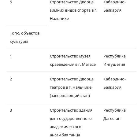
5
Строительство Дворца
Кабардино-
зимних видов спорта в г.
Балкария
Нальчике
Топ-5 объектов
культуры
1
Строительство музея
Республика
краеведения в г. Магасе
Ингушетия
2
Строительство Дворца
Кабардино-
театров в г. Нальчике
Балкария
(завершающий этап)
3
Строительство здания
Республика
для государственного
Дагестан
академического
ансамбля танца