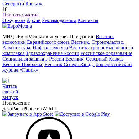
Северный Кавказ»
18+
Принять участие
О журнале
Архив
Рекламодателям
Контакты
МИД «ЕвроМедиа» выпускает 10 изданий:
Вестник
экономики Евразийского союза
Вестник. Строительство.
Архитектура. Инфраструктура
Вестник агропромышленного
комплекса
Здравоохранение России
Российское образование
Социальная защита в России
Вестник. Северный Кавказ
Вестник Поволжье
Вестник Северо-Запада
общероссийский
журнал «Нация»
Читать
свежий
выпуск
Приложение
для iPad, iPhone и iWatch: