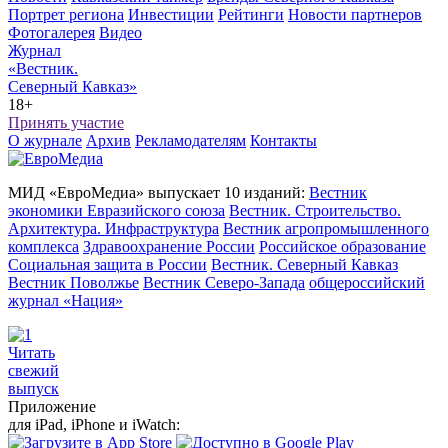
Портрет региона
Инвестиции
Рейтинги
Новости партнеров
Фотогалерея
Видео
Журнал
«Вестник.
Северный Кавказ»
18+
Принять участие
О журнале
Архив
Рекламодателям
Контакты
МИД «ЕвроМедиа» выпускает 10 изданий:
Вестник
экономики Евразийского союза
Вестник. Строительство.
Архитектура. Инфраструктура
Вестник агропромышленного
комплекса
Здравоохранение России
Российское образование
Социальная защита в России
Вестник. Северный Кавказ
Вестник Поволжье
Вестник Северо-Запада
общероссийский
журнал «Нация»
Читать
свежий
выпуск
Приложение
для iPad, iPhone и iWatch: