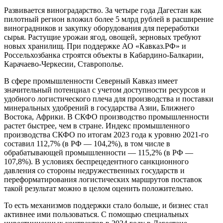
Развивается виноградарство. За четыре года Дагестан как
пилотный регион вложил более 5 млрд рублей в расширение
виноградников и закупку оборудования для переработки
сырья. Растущие урожаи ягод, овощей, зерновых требуют
новых хранилищ. При поддержке АО «Кавказ.РФ» и
Россельхозбанка строятся объекты в Кабардино-Балкарии,
Карачаево-Черкесии, Ставрополье.
В сфере промышленности Северный Кавказ имеет
значительный потенциал с учетом доступности ресурсов и
удобного логистического плеча для производства и поставки
минеральных удобрений в государства Азии, Ближнего
Востока, Африки. В СКФО производство промышленности
растет быстрее, чем в стране. Индекс промышленного
производства СКФО по итогам 2023 года к уровню 2021-го
составил 112,7% (в РФ — 104,2%), в том числе в
обрабатывающей промышленности — 115,2% (в РФ —
107,8%). В условиях беспрецедентного санкционного
давления со стороны недружественных государств и
переформатирования логистических маршрутов поставок
такой результат можно в целом оценить положительно.
То есть механизмов поддержки стало больше, и бизнес стал
активнее ими пользоваться. С помощью специальных