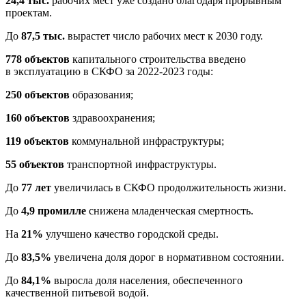
24,4 тыс.
рабочих мест уже создано благодаря прорывным
проектам.
До
87,5 тыс.
вырастет число рабочих мест к 2030 году.
778 объектов
капитального строительства введено
в эксплуатацию в СКФО за 2022-2023 годы:
250 объектов
образования;
160 объектов
здравоохранения;
119 объектов
коммунальной инфраструктуры;
55 объектов
транспортной инфраструктуры.
До
77 лет
увеличилась в СКФО продолжительность жизни.
До
4,9 промилле
снижена младенческая смертность.
На
21%
улучшено качество городской среды.
До
83,5%
увеличена доля дорог в нормативном состоянии.
До
84,1%
выросла доля населения, обеспеченного
качественной питьевой водой.