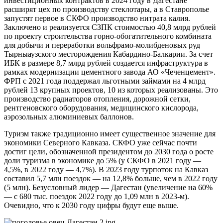
инвестиционных контрактов в 2024 году в Дагестане
расширят цех по производству стеклотары, а в Ставрополье
запустят первое в СКФО производство нитрата калия.
Заключено и реализуется СЗПК стоимостью 40,8 млрд рублей
по проекту строительства горно-обогатительного комбината
для добычи и переработки вольфрамо-молибденовых руд
Тырныаузского месторождения Кабардино-Балкарии. За счет
ИБК в размере 8,7 млрд рублей создается инфраструктура в
рамках модернизации цементного завода АО «Чеченцемент».
ФРП с 2021 года поддержал льготными займами на 4 млрд
рублей 13 крупных проектов, 10 из которых реализованы. Это
производство радиаторов отопления, дорожной сетки,
рентгеновского оборудования, медицинского кислорода,
аэрозольных алюминиевых баллонов.
Туризм также традиционно имеет существенное значение для
экономики Северного Кавказа. СКФО уже сейчас почти
достиг цели, обозначенной президентом до 2030 года о росте
доли туризма в экономике до 5% (у СКФО в 2021 году —
4,5%, в 2022 году — 4,7%). В 2023 году турпоток на Кавказ
составил 5,7 млн поездок — на 12,8% больше, чем в 2022 году
(5 млн). Безусловный лидер — Дагестан (увеличение на 60%
— с 680 тыс. поездок 2022 году до 1,09 млн в 2023-м).
Очевидно, что к 2030 году цифры будут еще выше.