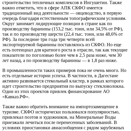
строительство тепличных комплексов в Ингушетии. Также
важно отметить, что в сфере АПК СКФО имеется
традиционный вид деятельности — овцеводство, в первую
очередь благодаря естественным топографическим условиям.
Округ занимает лидирующие позиции в стране как по
производству баранины (153,2 тыс. тонн, или 34,5% от РФ),
так и по производству шерсти (22,4 тыс. тонн, или 48,6% от
РФ). За последние три года три четверти всей
экспортируемой баранины поставлялось из СКФО. Но еще
есть потенциал для кратного роста в отрасли, так как текущие
показатели по поголовью более чем в 2,5 раза ниже, чем 30
лет назад, а по производству баранины — в 1,8 раз ниже.
В промышленности таких примеров пока не очень много. Но
есть отдельные истории успеха. В частности, в Дагестане
активно развивается стекольный кластер, в рамках которого
идет строительство предприятия по выпуску стекловолокна.
Один из этих проектов привлек финансирование АО
«Кавказ.РФ».
Также важно обратить внимание на импортозамещение в
туризме. СКФО исторически пользовался популярностью,
привлекал поэтов и художников, на Минеральные Воды
приезжали лечиться после перенесенных заболеваний. В
условиях приостановки авиасообщения с рядом зарубежных