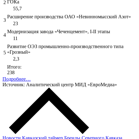
ГОКа
2
55,7
Расширение производства ОАО «Невинномысский Азот»
3
23
Модернизация завода «Чеченцемент», I-II этапы
4
11
Развитие ОЭЗ промышленно-производственного типа
«Грозный»
5
2,3
Итого:
238
Подробнее…
Источник: Аналитический центр МИД «ЕвроМедиа»
Новости
Кавказский таймер
Бренды Северного Кавказа