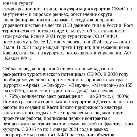
зонами турист-
ско-рекреационного типа, популяризация курортов СКФО на
внутреннем и мировом рынках, обеспечение округа
квалифицированными кадрами. Сегодня корпорация
управляет шестью из десяти ОЭЗ данного типа в России. Рост
туристического потока свидетельствует об эффективности
этой работы. Если в 2021 году туристские ОЭЗ СКФО
посетило чуть более 1,1 млн человек, то в 2024 году — почти
2 млн. В 2023 году каждый третий турист, приезжающий на
Кавказ, отдыхал на курортах, находящихся в управлении АО
«Кавказ.РФ».
Сейчас перед корпорацией ставятся новые задачи по
раскрытию туристического потенциала СКФО. К 2030 году
необходимо увеличить протяженность горнолыжных трасс
(курорты «Архыз», «Эльбрус», «Ведучи», «Мамисон») до 155
км (+81%), количество туристов — до 4,2 млн человек
(+176%), количество мест размещения — до 20 тыс. (+400%).
Помимо развития горнолыжных курортов в Дагестане начаты
работы по созданию Каспийского прибрежного кластера —
зоны пляжного отдыха. Уже определены площадки, идут
проектные работы, подписаны первые контракты с
резидентами на строительство коммерческой инфраструктуры
курорта. С 2016-го по 1 января 2024 года в рамках
госпрограммы развития СКФО на создание объектов