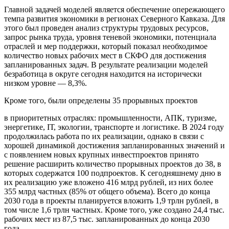
Главной задачей моделей является обеспечение опережающего
темпа развития экономики в регионах Северного Кавказа. Для
этого был проведен анализ структуры трудовых ресурсов,
запрос рынка труда, уровня теневой экономики, потенциала
отраслей и мер поддержки, который показал необходимое
количество новых рабочих мест в СКФО для достижения
запланированных задач. В результате реализации моделей
безработица в округе сегодня находится на исторически
низком уровне — 8,3%.
Кроме того, были определены 35 прорывных проектов
в приоритетных отраслях: промышленности, АПК, туризме,
энергетике, IТ, экологии, транспорте и логистике. В 2024 году
продолжилась работа по их реализации, однако в связи с
хорошей динамикой достижения запланированных значений и
с появлением новых крупных инвестпроектов принято
решение расширить количество прорывных проектов до 38, в
которых содержатся 100 подпроектов. К сегодняшнему дню в
их реализацию уже вложено 416 млрд рублей, из них более
355 млрд частных (85% от общего объема). Всего до конца
2030 года в проекты планируется вложить 1,9 трлн рублей, в
том числе 1,6 трлн частных. Кроме того, уже создано 24,4 тыс.
рабочих мест из 87,5 тыс. запланированных до конца 2030
года.