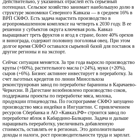
Действительно, у указанных отраслей есть серьезный
потенциал. Сельское хозяйство занимает наибольшую долю в
структуре экономики Северного Кавказа — в среднем 16% в
ВРП СКФО. Есть задача нарастить производство в
агропромышленном комплексе на четверть к 2030 году. В ее
решении у субъектов округа ключевая роль. Кавказ
выращивает треть фруктов и ягод в стране, более 40% орехов
и винограда, содержит половину поголовья овец. При этом
долгое время СКФО оставался сырьевой базой для поставок в
другие регионы и на экспорт.
Сейчас ситуация меняется. За три года выросло производство
крупы (+60%), растительного масла (+24%), муки (+20%),
сыров (+6%). Бизнес активнее инвестирует в переработку. За
счет льготных кредитов по линии Минсельхоза
реконструирован завод по переработке баранины в Карачаево-
Черкесии. В Дагестане возобновлено производство соков,
поддержаны проекты по переработке мяса, молока,
продукции птицеводства. По госпрограмме СКФО запущено
производство мяса индейки в Ингушетии. С привлечением
ресурсов Сбербанка и АО «Кавказ.РФ» строится завод по
переработке яблок в Кабардино-Балкарии. Задача и дальше
наращивать переработку, увеличивать добавленную
стоимость, оставлять ее в регионах. Это дополнительные
доходы и налоги, рост производительности труда и зарплат.