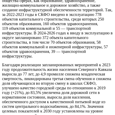
общества сферах, как образование, здравоохранение,
жилищно-коммунальное и дорожное хозяйство, а также
создание инфраструктурной обеспеченности территорий. Так,
за 2022-2023 годы в СКФО введено в эксплуатацию 778
объектов капитального строительства, среди которых 250
объектов образования, 160 объектов здравоохранения,
119 объектов коммунальной и 55 — транспортной
инфраструктуры. В 2024-2026 годах к вводу в эксплуатацию в
округе запланировано 372 объекта капительного
строительства, в том числе 70 объектов образования, 58
объектов коммунальной и инженерной инфраструктуры, 57
объектов здравоохранения, 39 — транспортной
инфраструктуры.
Благодаря реализации запланированных мероприятий к 2023
году продолжительность жизни населения Северного Кавказа
выросла до 77 лет, до 4,9 промилле снижена младенческая
смертность, ликвидирована третья смена обучения и снижена
доля обучающихся во вторую смену в школах СКФО,
улучшено качество городской среды по отношению к 2019
году (+21%), до 83,5% увеличена доля дорожной сети в
нормативном состоянии, выросла доля населения,
обеспеченного доступом к качественной питьевой воде из
систем центрального водоснабжения, до 84,1%. Значения
целевых показателей к 2030 году установлены на уровне