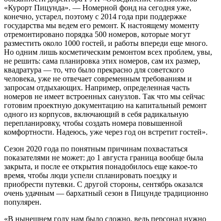
«Курорт Пицунда». — Номерной фонд на сегодня уже,
конечно, устарел, поэтому с 2014 года при поддержке
государства мы ведем его ремонт. К настоящему моменту
отремонтировано порядка 500 номеров, которые могут
разместить около 1000 гостей, и работы впереди еще много.
Но одним лишь косметическим ремонтом всех проблем, увы,
не решить: сама планировка этих номеров, сам их размер,
квадратура — то, что было прекрасно для советского
человека, уже не отвечает современным требованиям и
запросам отдыхающих. Например, определенная часть
номеров не имеет встроенных санузлов. Так что мы сейчас
готовим проектную документацию на капитальный ремонт
одного из корпусов, включающий в себя радикальную
перепланировку, чтобы создать номера повышенной
комфортности. Надеюсь, уже через год он встретит гостей».
Сезон 2020 года по понятным причинам похвастаться
показателями не может: до 1 августа граница вообще была
закрыта, и после ее открытия понадобилось еще какое-то
время, чтобы люди успели спланировать поездку и
приобрести путевки. С другой стороны, сентябрь оказался
очень удачным — бархатный сезон в Пицунде традиционно
популярен.
«В нынешнем году нам было сложно, ведь персонал нужно