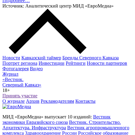
Подробнее…
Источник: Аналитический центр МИД «ЕвроМедиа»
Новости
Кавказский таймер
Бренды Северного Кавказа
Портрет региона
Инвестиции
Рейтинги
Новости партнеров
Фотогалерея
Видео
Журнал
«Вестник.
Северный Кавказ»
18+
Принять участие
О журнале
Архив
Рекламодателям
Контакты
МИД «ЕвроМедиа» выпускает 10 изданий:
Вестник
экономики Евразийского союза
Вестник. Строительство.
Архитектура. Инфраструктура
Вестник агропромышленного
комплекса
Здравоохранение России
Российское образование