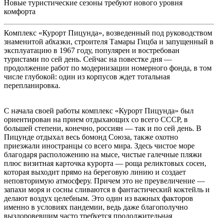
Новые туристические сезоны требуют нового уровня
комфорта
Комплекс «Курорт Пицунда», возведенный под руководством
знаменитой абхазки, строителя Тамары Гицба и запущенный в
эксплуатацию в 1967 году, популярен и востребован
туристами по сей день. Сейчас на повестке дня —
продолжение работ по модернизации номерного фонда, в том
числе глубокой: один из корпусов ждет тотальная
перепланировка.
С начала своей работы комплекс «Курорт Пицунда» был
ориентирован на прием отдыхающих со всего СССР, в
большей степени, конечно, россиян — так и по сей день. В
Пицунде отдыхал весь бомонд Союза, также охотно
приезжали иностранцы со всего мира. Здесь чистое море
благодаря расположению на мысе, чистые галечные пляжи
плюс визитная карточка курорта — роща реликтовых сосен,
которая выходит прямо на береговую линию и создает
неповторимую атмосферу. Причем это не преувеличение —
запахи моря и сосны сливаются в фантастический коктейль и
делают воздух целебным. Это один из важных факторов
именно в условиях пандемии, ведь даже благополучно
выздоровевшим часто требуется продолжительная