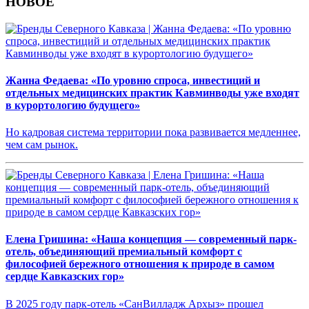
НОВОЕ
Жанна Федаева: «По уровню спроса, инвестиций и
отдельных медицинских практик Кавминводы уже входят
в курортологию будущего»
Но кадровая система территории пока развивается медленнее,
чем сам рынок.
Елена Гришина: «Наша концепция — современный парк-
отель, объединяющий премиальный комфорт с
философией бережного отношения к природе в самом
сердце Кавказских гор»
В 2025 году парк-отель «СанВилладж Архыз» прошел