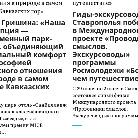
Гиды-экскурсов
Ставрополья по
 Гришина: «Наша
в Международно
епция —
проекте «Прово
менный парк-
смыслов.
ь, объединяющий
Экскурсоводы»
иальный комфорт
программы
лософией
Росмолодежи «Б
ного отношения
чем путешестви
роде в самом
е Кавказских
С 29 июня по 2 июля в Смо
состоялся очный финал
Международного проекта
оду парк-отель «СанВилладж
«Проводники смыслов.
прошел классификацию и
Экскурсоводы» программ
 «звезды», стал
елем премии MICE
ce…