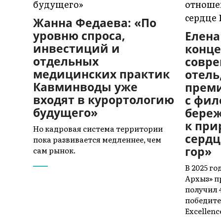
Жанна Федаева: «По
уровню спроса,
Елена
инвестиций и
конц
отдельных
совре
медицинских практик
отел
Кавминводы уже
прем
входят в курортологию
с фи
будущего»
береж
к при
Но кадровая система территории
сердц
пока развивается медленнее, чем
гор»
сам рынок.
В 2025 г
Архыз» 
получил 4
победит
Excellen