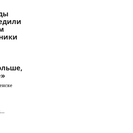
оды
бедили
м
дники
ольше,
е»
ленске
ы…