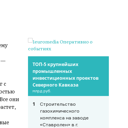
ему
 —
ТОП-5 крупнейших
промышленных
инвестиционных проектов
г с
Северного Кавказа
остью
млрд руб.
Все они
1
Строительство
астет,
газохимического
комплекса на заводе
овые
«Ставролен» в г.