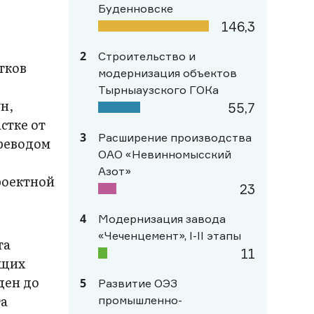
Буденновске
146,3
2
Строительство и
стков
модернизация объектов
т
Тырныаузского ГОКа
н,
55,7
стке от
3
Расширение производства
ереводом
ОАО «Невинномысский
Азот»
роектной
23
4
Модернизация завода
«Чеченцемент», I-II этапы
та
11
ющих
ден до
5
Развитие ОЭЗ
та
промышленно-