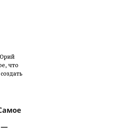
Самое
 —