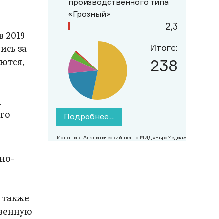
производственного типа
«Грозный»
2,3
в 2019
ись за
Итого:
аются,
238
а
ого
Подробнее…
Источник: Аналитический центр МИД «ЕвроМедиа»
но-
а также
твенную