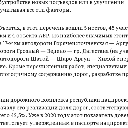
обустройстве новых подъездов или в улучшении
учитывая все эти факторы.
бъектах, в этот перечень вошли 5 мостов, 45 уча
м и 4 объекта АВР. Из наиболее значимых стои
 17-м км автодороги Горячеисточненская — Аргу
роги Грозный — Ведено — гр. Дагестана (на уча
нт автодороги Шатой — Шаро-Аргун — Химой с п
ние. Кроме перечисленных работ, специалистами
углогодичному содержанию дорог, разработке п
ении дорожного комплекса республики нацпроек
началу его реализации доля дорог, соответству
го 43,5%. Уже в 2020 году этот показатель дове
 соответствует утвержденным в паспорте нацпроек