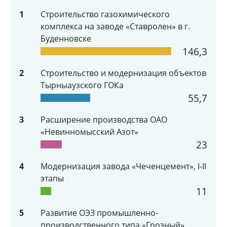
1
Строительство газохимического
комплекса на заводе «Ставролен» в г.
Буденновске
146,3
2
Строительство и модернизация объектов
Тырныаузского ГОКа
55,7
3
Расширение производства ОАО
«Невинномысский Азот»
23
4
Модернизация завода «Чеченцемент», I-II
этапы
11
5
Развитие ОЭЗ промышленно-
производственного типа «Грозный»