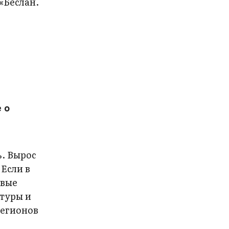
«Беслан.
 о
%. Вырос
Если в
овые
ьтуры и
регионов