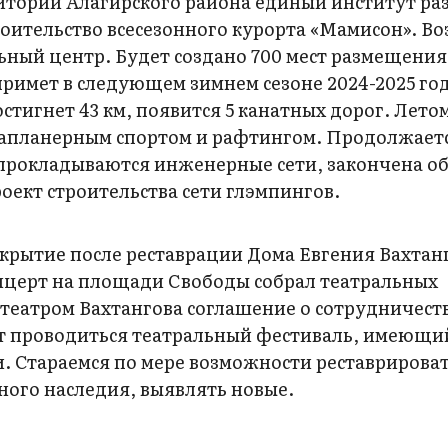
итории Алагирского района единый институт ра
оительство всесезонного курорта «Мамисон». Во
ный центр. Будет создано 700 мест размещения
примет в следующем зимнем сезоне 2024-2025 год
стигнет 43 км, появится 5 канатных дорог. Летом
рапланерным спортом и рафтингом. Продолжает
 прокладываются инженерные сети, закончена о
оект строительства сети глэмпингов.
крытие после реставрации Дома Евгения Вахтан
церт на площади Свободы собрал театральных
 театром Вахтангова соглашение о сотрудничест
ет проводиться театральный фестиваль, имеющи
. Стараемся по мере возможности реставрироват
ного наследия, выявлять новые.