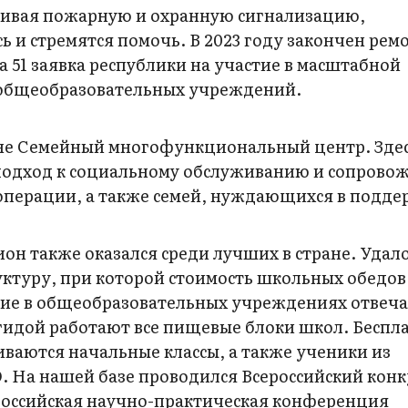
ливая пожарную и охранную сигнализацию,
 и стремятся помочь. В 2023 году закончен ремо
а 51 заявка республики на участие в масштабной
 общеобразовательных учреждений.
ионе Семейный многофункциональный центр. Зде
подход к социальному обслуживанию и сопров
операции, а также семей, нуждающихся в подде
н также оказался среди лучших в стране. Удал
туру, при которой стоимость школьных обедов
ание в общеобразовательных учреждениях отвеча
гидой работают все пищевые блоки школ. Бесп
ваются начальные классы, а также ученики из
. На нашей базе проводился Всероссийский конк
российская научно-практическая конференция