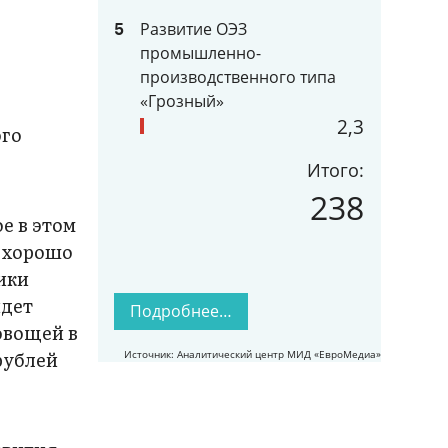
Развитие ОЭЗ
5
промышленно-
производственного типа
«Грозный»
2,3
ого
Итого:
238
е в этом
, хорошо
ики
идет
Подробнее…
овощей в
рублей
Источник: Аналитический центр МИД «ЕвроМедиа»