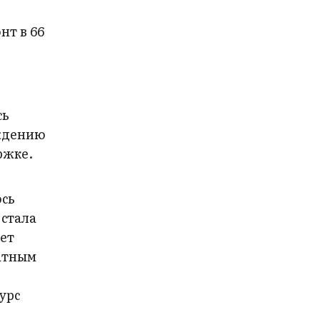
нт в 66
сь
ождению
ржке.
ось
 стала
ет
латным
урс