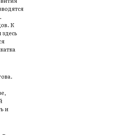
звития
зводятся
.
ов. К
 здесь
ся
бкатка
гова.
ве,
й
ь и