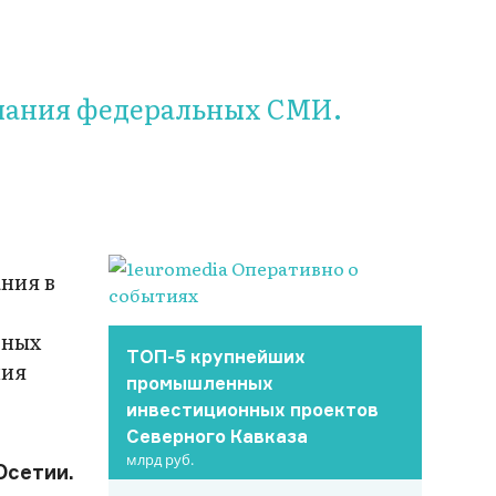
нимания федеральных СМИ.
ния в
вных
ТОП-5 крупнейших
ния
промышленных
инвестиционных проектов
Северного Кавказа
млрд руб.
Осетии.