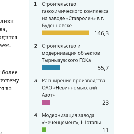
Строительство
1
газохимического комплекса
на заводе «Ставролен» в г.
блики
Буденновске
ва,
146,3
одится
аем.
Строительство и
2
модернизация объектов
Тырныаузского ГОКа
55,7
 более
систему
Расширение производства
3
я во
ОАО «Невинномысский
Азот»
23
Модернизация завода
4
«Чеченцемент», I-II этапы
11
.