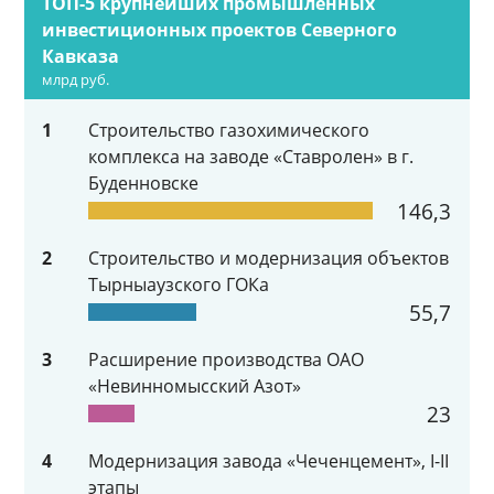
ТОП-5 крупнейших промышленных
инвестиционных проектов Северного
Кавказа
млрд руб.
1
Строительство газохимического
комплекса на заводе «Ставролен» в г.
Буденновске
146,3
2
Строительство и модернизация объектов
Тырныаузского ГОКа
55,7
3
Расширение производства ОАО
«Невинномысский Азот»
23
4
Модернизация завода «Чеченцемент», I-II
этапы