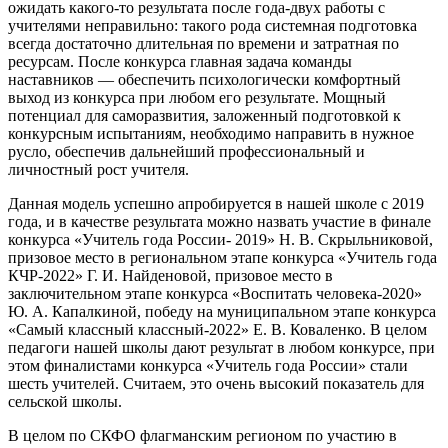
ожидать какого-то результата после года-двух работы с
учителями неправильно: такого рода системная подготовка
всегда достаточно длительная по времени и затратная по
ресурсам. После конкурса главная задача команды
наставников — обеспечить психологически комфортный
выход из конкурса при любом его результате. Мощный
потенциал для саморазвития, заложенный подготовкой к
конкурсным испытаниям, необходимо направить в нужное
русло, обеспечив дальнейший профессиональный и
личностный рост учителя.
Данная модель успешно апробируется в нашей школе с 2019
года, и в качестве результата можно назвать участие в финале
конкурса «Учитель года России- 2019» Н. В. Скрыльниковой,
призовое место в региональном этапе конкурса «Учитель года
КЧР-2022» Г. И. Найденовой, призовое место в
заключительном этапе конкурса «Воспитать человека-2020»
Ю. А. Капалкиной, победу на муниципальном этапе конкурса
«Самый классный классный-2022» Е. В. Коваленко. В целом
педагоги нашей школы дают результат в любом конкурсе, при
этом финалистами конкурса «Учитель года России» стали
шесть учителей. Считаем, это очень высокий показатель для
сельской школы.
В целом по СКФО флагманским регионом по участию в