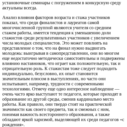
установочные семинары с погружением в конкурсную среду
актуальны всегда.
Анализ влияния факторов возраста и стажа участников
показал, что среди финалистов и лауреатов самой
многочисленной группой являются учителя со средним
стажем работы, имеется тенденция к уменьшению доли
стажистов среди результативных участников с увеличением
числа молодых специалистов. Это может повлиять на
представление о том, что на финал нужно выдвигать
молодежь: выигрывая в самопредставлении, они во многом
еще недостаточно методически самостоятельны и подвержены
влиянию наставников, что играет как положительную, так и
отрицательную роль. К стажистам тоже следует подходить
индивидуально, безусловно, их опыт становится
значительным плюсом в выступлениях, но часто они
испытывают, например, трудности с современными
технологиями. Отмечу еще одно интересное наблюдение —
очень часто ярко выступают те педагоги, которые приходят в
образование из другой среды, сменив кардинально место
работы. Как правило, они твердо стоят на практической
значимости как своего предмета, так и смежных с ним,
понимая важность всестороннего образования, а также
обладают яркой харизмой, выделяющей их среди педагогов «с
рождения».