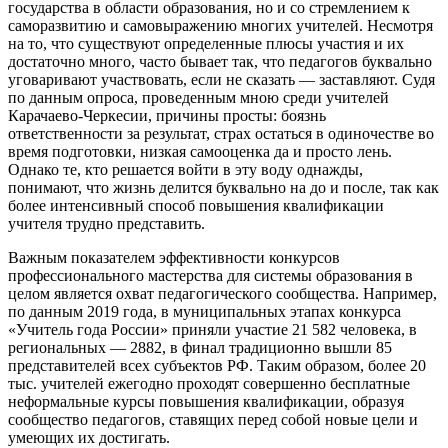
государства в области образования, но и со стремлением к
саморазвитию и самовыражению многих учителей. Несмотря
на то, что существуют определенные плюсы участия и их
достаточно много, часто бывает так, что педагогов буквально
уговаривают участвовать, если не сказать — заставляют. Судя
по данным опроса, проведенным мною среди учителей
Карачаево-Черкесии, причины просты: боязнь
ответственности за результат, страх остаться в одиночестве во
время подготовки, низкая самооценка да и просто лень.
Однако те, кто решается войти в эту воду однажды,
понимают, что жизнь делится буквально на до и после, так как
более интенсивный способ повышения квалификации
учителя трудно представить.
Важным показателем эффективности конкурсов
профессионального мастерства для системы образования в
целом является охват педагогического сообщества. Например,
по данным 2019 года, в муниципальных этапах конкурса
«Учитель года России» приняли участие 21 582 человека, в
региональных — 2882, в финал традиционно вышли 85
представителей всех субъектов РФ. Таким образом, более 20
тыс. учителей ежегодно проходят совершенно бесплатные
неформальные курсы повышения квалификации, образуя
сообщество педагогов, ставящих перед собой новые цели и
умеющих их достигать.