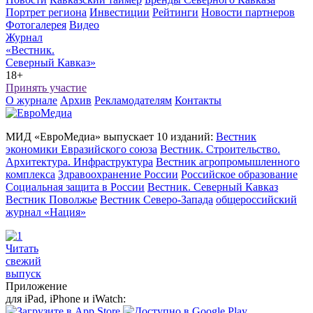
Портрет региона
Инвестиции
Рейтинги
Новости партнеров
Фотогалерея
Видео
Журнал
«Вестник.
Северный Кавказ»
18+
Принять участие
О журнале
Архив
Рекламодателям
Контакты
МИД «ЕвроМедиа» выпускает 10 изданий:
Вестник
экономики Евразийского союза
Вестник. Строительство.
Архитектура. Инфраструктура
Вестник агропромышленного
комплекса
Здравоохранение России
Российское образование
Социальная защита в России
Вестник. Северный Кавказ
Вестник Поволжье
Вестник Северо-Запада
общероссийский
журнал «Нация»
Читать
свежий
выпуск
Приложение
для iPad, iPhone и iWatch: