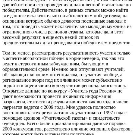
давней истории его проведения и накопленной статистике по
победителям. Действительно, в разных статьях можно найти
все данные исключительно по абсолютным победителям, на
основании которых обычно делаются поспешные выводы о
том, что победить может исключительно молодой мужчина из
ограниченного числа регионов страны, которые дали этот
весомый результат, а еще есть некий список из
предпочтительных для преподавания победителем предметов.
Тем не менее, рассматривать результативность участия только
в аспекте абсолютной победы в корне неверно, так как это
ведет к стереотипным заблуждениям, бытующим в
образовательной среде. Именно они отпугивают учителей,
обладающих хорошим потенциалом, от участия вообще, а
региональное жюри под их влиянием может субъективно
подойти к оцениванию конкурсантов регионального этапа.
Открытые данные по конкурсу «Учитель года России» не
дают возможности провести их анализ: информация
разрознена, статистика результативности как выхода в число
лауреатов ведется с 2009 года. Мне удалось полностью
восстановить всех результативных участников с 1997 года с
помощью архивов «Учительской газеты» и свидетельств
очевидцев. Всего были проанализированы данные порядка
2000 конкурсантов, рассмотрено влияние основных факторов,
которые могут быть учтены при подготовке.