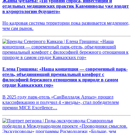
Жанна Федаева: «По уровню спроса, инвестиций и
отдельных медицинских практик Кавминводы уже входят
в курортологию будущего»
Но кадровая система территории пока развивается медленнее,
чем сам рынок.
Елена Гришина: «Наша концепция — современный парк-
отель, объединяющий премиальный комфорт с
философией бережного отношения к природе в самом
сердце Кавказских гор»
В 2025 году парк-отель «СанВилладж Архыз» прошел
классификацию и получил 4 «звезды», стал победителем
премии MICE Excellence…