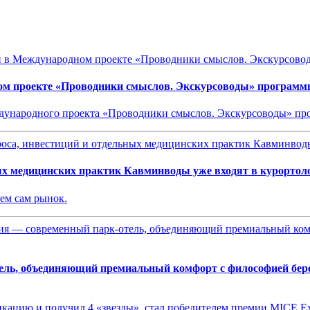
ом проекте «Проводники смыслов. Экскурсоводы» программ
еждународного проекта «Проводники смыслов. Экскурсоводы» 
ых медицинских практик Кавминводы уже входят в курортол
чем сам рынок.
ль, объединяющий премиальный комфорт с философией береж
кацию и получил 4 «звезды», стал победителем премии MICE E