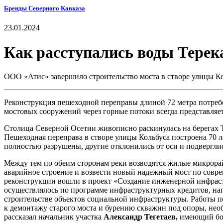
Бренды Северного Кавказа
23.01.2024
Как расступались воды Терек
ООО «Атис» завершило строительство моста в створе улицы Ко
Реконструкция пешеходной переправы длиной 72 метра потребо
мостовых сооружений через горные потоки всегда представля
Столица Северной Осетии живописно раскинулась на берегах Те
Пешеходная переправа в створе улицы Кольбуса построена 70 л
полностью разрушены, другие отклонились от оси и подверглис
Между тем по обеим сторонам реки возводятся жилые микрорай
аварийное строение и возвести новый надежный мост по совр
реконструкции вошли в проект «Создание инженерной инфраст
осуществлялось по программе инфраструктурных кредитов, нап
строительстве объектов социальной инфраструктуры. Работы п
к демонтажу старого моста и бурению скважин под опоры, необ
рассказал начальник участка
Александр Тегетаев,
имеющий бол