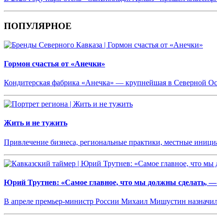
ПОПУЛЯРНОЕ
Гормон счастья от «Анечки»
Кондитерская фабрика «Анечка» — крупнейшая в Северной О
Жить и не тужить
Привлечение бизнеса, региональные практики, местные иниц
Юрий Трутнев: «Самое главное, что мы должны сделать, —
В апреле премьер-министр России Михаил Мишустин назначил