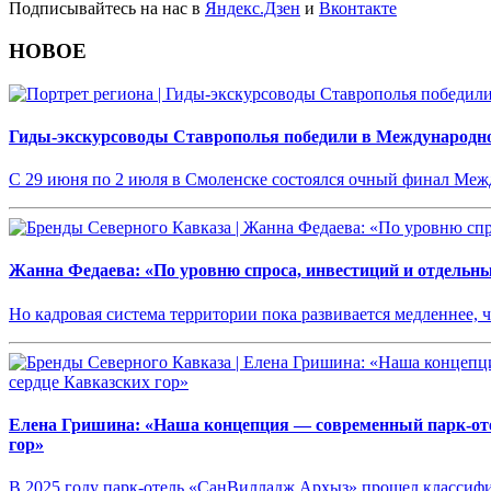
Подписывайтесь на нас в
Яндекс.Дзен
и
Вконтакте
НОВОЕ
Гиды-экскурсоводы Ставрополья победили в Международн
С 29 июня по 2 июля в Смоленске состоялся очный финал М
Жанна Федаева: «По уровню спроса, инвестиций и отдельн
Но кадровая система территории пока развивается медленнее, 
Елена Гришина: «Наша концепция — современный парк-оте
гор»
В 2025 году парк-отель «СанВилладж Архыз» прошел классифи