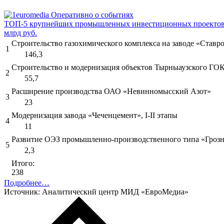
ТОП-5 крупнейших промышленных инвестиционных проектов 
млрд руб.
Строительство газохимического комплекса на заводе «Ставро
1
146,3
Строительство и модернизация объектов Тырныаузского ГО
2
55,7
Расширение производства ОАО «Невинномысский Азот»
3
23
Модернизация завода «Чеченцемент», I-II этапы
4
11
Развитие ОЭЗ промышленно-производственного типа «Гроз
5
2,3
Итого:
238
Подробнее…
Источник: Аналитический центр МИД «ЕвроМедиа»