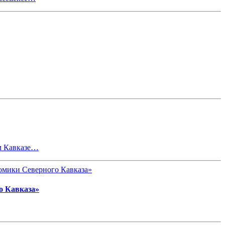
м Кавказе…
о Кавказа»