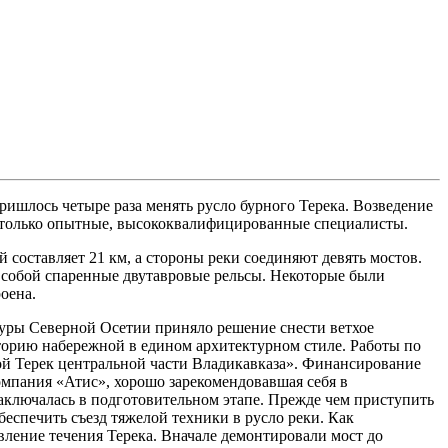
ишлось четыре раза менять русло бурного Терека. Возведение
т только опытные, высококвалифицированные специалисты.
составляет 21 км, а стороны реки соединяют девять мостов.
ли собой спаренные двутавровые рельсы. Некоторые были
оена.
туры Северной Осетии приняло решение снести ветхое
орию набережной в едином архитектурном стиле. Работы по
й Терек центральной части Владикавказа». Финансирование
мпания «Атис», хорошо зарекомендовавшая себя в
заключалась в подготовительном этапе. Прежде чем приступить
еспечить съезд тяжелой техники в русло реки. Как
ление течения Терека. Вначале демонтировали мост до