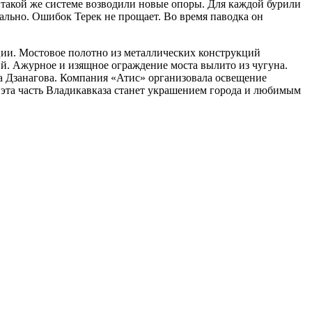
о такой же системе возводили новые опоры. Для каждой бурили
ально. Ошибок Терек не прощает. Во время паводка он
ии. Мостовое полотно из металлических конструкций
й. Ажурное и изящное ограждение моста вылито из чугуна.
ра Дзанагова. Компания «Атис» организовала освещение
 эта часть Владикавказа станет украшением города и любимым