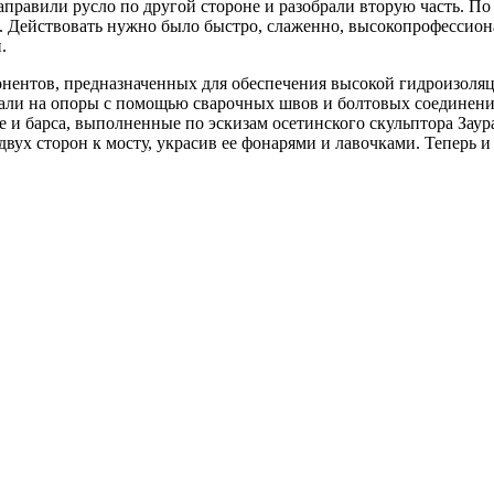
аправили русло по другой стороне и разобрали вторую часть. П
в. Действовать нужно было быстро, слаженно, высокопрофессион
.
ентов, предназначенных для обеспечения высокой гидроизоляц
овали на опоры с помощью сварочных швов и болтовых соединени
е и барса, выполненные по эскизам осетинского скульптора Зау
ух сторон к мосту, украсив ее фонарями и лавочками. Теперь и