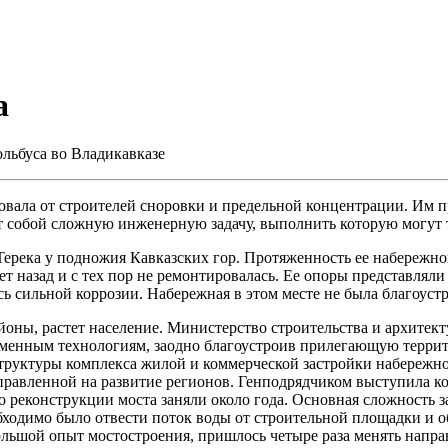
а
льбуса во Владикавказе
вала от строителей сноровки и предельной концентрации. Им пр
ет собой сложную инженерную задачу, выполнить которую могу
река у подножия Кавказских гор. Протяженность ее набережной 
ет назад и с тех пор не ремонтировалась. Ее опоры представля
ь сильной коррозии. Набережная в этом месте не была благоустр
оны, растет население. Министерство строительства и архитек
еменным технологиям, заодно благоустроив прилегающую террит
руктуры комплекса жилой и коммерческой застройки набережно
равленной на развитие регионов. Генподрядчиком выступила ко
о реконструкции моста заняли около года. Основная сложность 
ходимо было отвести поток воды от строительной площадки и об
ьшой опыт мостостроения, пришлось четыре раза менять направ